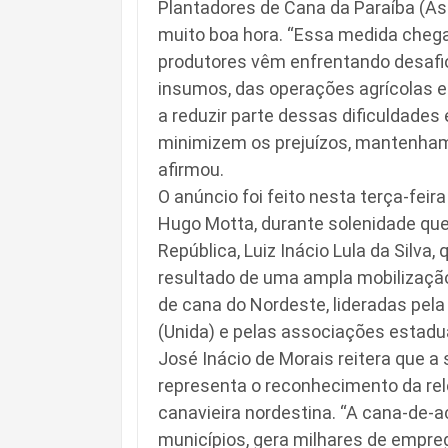
Plantadores de Cana da Paraíba (Asp
muito boa hora. “Essa medida chega
produtores vêm enfrentando desafi
insumos, das operações agrícolas e 
a reduzir parte dessas dificuldades
minimizem os prejuízos, mantenham
afirmou.
O anúncio foi feito nesta terça-fei
Hugo Motta, durante solenidade qu
República, Luiz Inácio Lula da Silva
resultado de uma ampla mobilizaçã
de cana do Nordeste, lideradas pel
(Unida) e pelas associações estaduai
José Inácio de Morais reitera que a
representa o reconhecimento da rel
canavieira nordestina. “A cana-de
municípios, gera milhares de empre