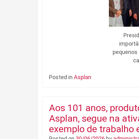
Presi
importâ
pequenos 
ca
Posted in
Asplan
Aos 101 anos, produt
Asplan, segue na ativ
exemplo de trabalho 
Posted on
30/06/2026
by
administr