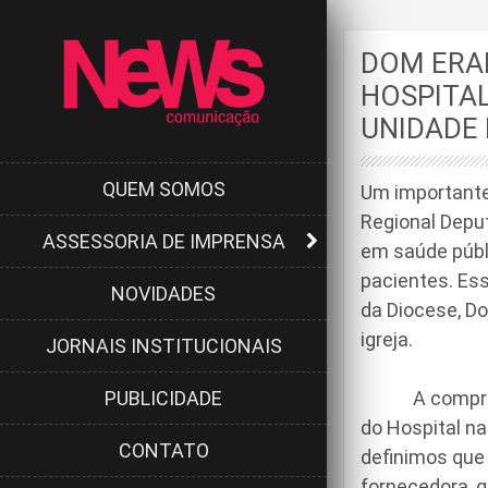
DOM ERA
HOSPITAL
UNIDADE
QUEM SOMOS
Um importante
Regional Deput
ASSESSORIA DE IMPRENSA
em saúde públ
pacientes. Ess
NOVIDADES
da Diocese, Do
igreja.
JORNAIS INSTITUCIONAIS
PUBLICIDADE
A compra ser
do Hospital n
CONTATO
definimos que
fornecedora, q