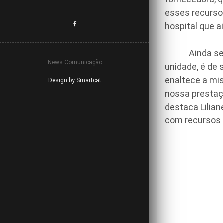
esses recurso
hospital que a
Ainda segundo
News Comunicação
unidade, é de 
enaltece a mis
Design by Smartcat
nossa prestaç
destaca Lilian
com recursos 