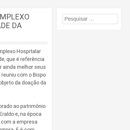
OMPLEXO
Pesquisar
ADE DA
por:
mplexo Hospitalar
e, que é referência
r ainda melhor seus
e reuniu com o Bispo
o objeto da doação da
rado ao patrimônio
raldo e, na época
as com a empresa
compra. E é com