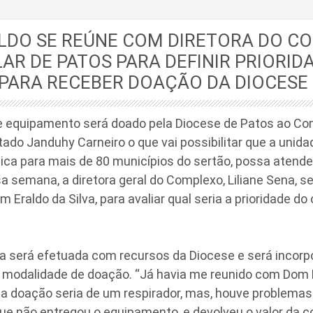
LDO SE REÚNE COM DIRETORA DO C
AR DE PATOS PARA DEFINIR PRIORID
 PARA RECEBER DOAÇÃO DA DIOCESE
 equipamento será doado pela Diocese de Patos ao Co
ado Janduhy Carneiro o que vai possibilitar que a unidad
ica para mais de 80 municípios do sertão, possa atende
a semana, a diretora geral do Complexo, Liliane Sena, s
m Eraldo da Silva, para avaliar qual seria a prioridade d
á efetuada com recursos da Diocese e será incorpo
a modalidade de doação. “Já havia me reunido com Dom E
 a doação seria de um respirador, mas, houve problem
ue não entregou o equipamento, e devolveu o valor da 