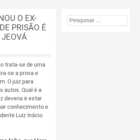
NOU O EX-
Pesquisar
DE PRISÃO É
por:
O JEOVÁ
o trata-se de uma
tra-se a prova e
m. O juiz para
s autos. Qual é a
z deveria é estar
mar conhecimento e
idente Luiz Inácio