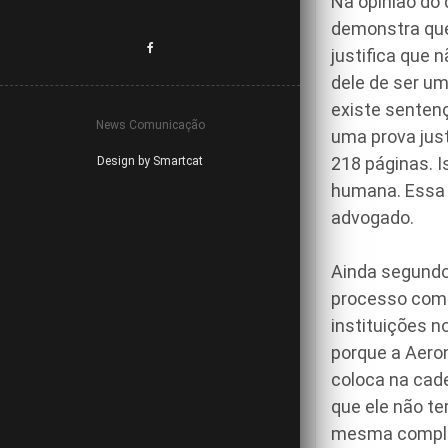
Na opinião do 
demonstra que 
justifica que 
dele de ser um
existe senten
News Comunicação
uma prova just
218 páginas. I
Design by Smartcat
humana. Essa 
advogado.
Ainda segundo 
processo come
instituições n
porque a Aeron
coloca na cade
que ele não te
mesma complac