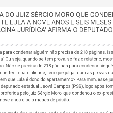
 DO JUIZ SÉRGIO MORO QUE CONDE
TE LULA A NOVE ANOS E SEIS MESES 
CINA JURÍDICA’ AFIRMA O DEPUTAD
 para condenar alguém não precisa de 218 páginas. Iss
ca’. Ou seja, quando se tem prova, se faz o relatório, mos
na. Não se precisa de 218 páginas para condenar ningué
ue ter imparcialidade, tem que julgar com as provas do
tem que Lula é dono do apartamento? Para mim, esse jui
 o deputado estadual Jeová Campos (PSB), logo após to
 proferida pelo juiz Sérgio Moro, que condenou o ex-pres
a nove anos e seis meses de prisão.