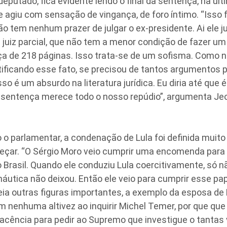
deputado, fica evidente lendo o final da sentença, na últ
agiu com sensação de vingança, de foro íntimo. “Isso f
não tem nenhum prazer de julgar o ex-presidente. Ai ele ju
 juiz parcial, que não tem a menor condição de fazer u
ça de 218 páginas. Isso trata-se de um sofisma. Como 
ificando esse fato, se precisou de tantos argumentos 
sso é um absurdo na literatura jurídica. Eu diria até que
sentença merece todo o nosso repúdio”, argumenta J
o parlamentar, a condenação de Lula foi definida muito
çar. “O Sérgio Moro veio cumprir uma encomenda para 
o Brasil. Quando ele conduziu Lula coercitivamente, só 
áutica não deixou. Então ele veio para cumprir esse pap
ia outras figuras importantes, a exemplo da esposa de
m nenhuma altivez ao inquirir Michel Temer, por que que
ência para pedir ao Supremo que investigue o tantas 