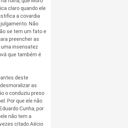
ima folha, que Moro
ica claro quando ele
stifica a covardia
m julgamento. Não
não se tem um fato e
para preencher as
 é uma insensatez
eová que também é
 antes deste
desmoralizar as
não o conduziu preso
el. Por que ele não
 Eduardo Cunha, por
 ele não tem a
vezes citado Aécio