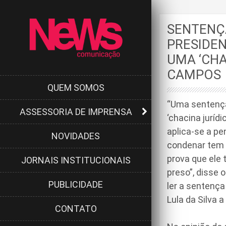
SENTENÇA
PRESIDEN
UMA ‘CHA
CAMPOS
QUEM SOMOS
“Uma sentença
ASSESSORIA DE IMPRENSA
‘chacina jurídi
aplica-se a pe
NOVIDADES
condenar tem q
prova que ele 
JORNAIS INSTITUCIONAIS
preso”, disse
PUBLICIDADE
ler a sentença
Lula da Silva 
CONTATO