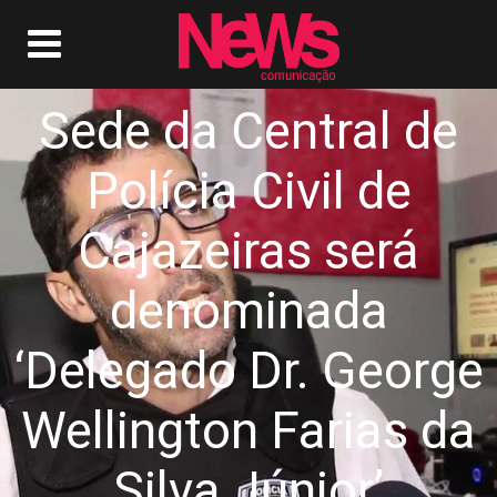
Sede da Central de
Polícia Civil de
Cajazeiras será
denominada
‘Delegado Dr. George
Wellington Farias da
Silva Júnior’