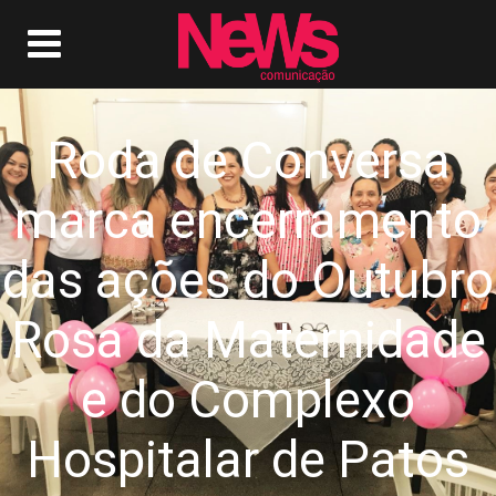
Roda de Conversa
marca encerramento
das ações do Outubro
Rosa da Maternidade
e do Complexo
Hospitalar de Patos