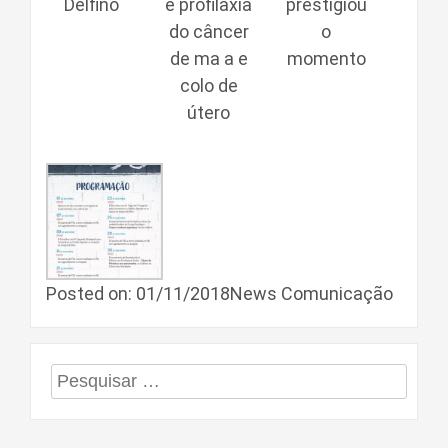
Delfino
e profilaxia
prestigiou
do câncer
o
de ma a e
momento
colo de
útero
Posted on: 01/11/2018News Comunicação
Pesquisar
por: