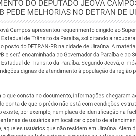
MENTO DO DEPUTADO JEOVÁ CAMPO
B PEDE MELHORIAS NO DETRAN DE U
ová Campos apresentou requerimento dirigido ao Super
stadual de Trânsito da Paraíba, solicitando a recupera
 o posto do DETRAN-PB na cidade de Uiraúna. A matéria
B e será encaminhada ao Governador da Paraíba e ao S
Estadual de Trânsito da Paraíba. Segundo Jeová, o imó
ndições dignas de atendimento à população da região p
 o que consta no documento, informações chegaram ao
o conta de que o prédio não está com condições estrut
o existe, por exemplo, nem placa de identificação na fac
centenas de usuários em localizar o posto de atendime
, aqueles usuários que não residem em Uiraúna. Além d