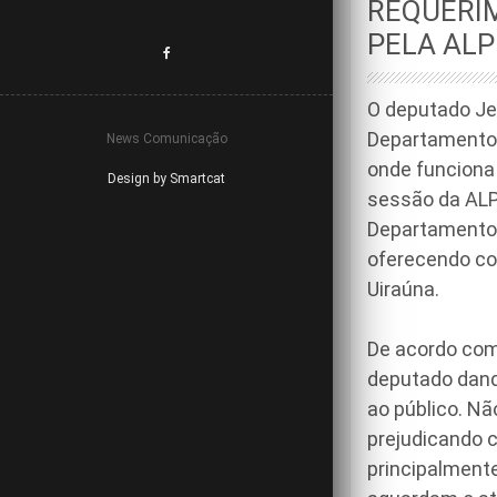
REQUERI
PELA ALP
O deputado Je
Departamento E
News Comunicação
onde funciona
Design by Smartcat
sessão da ALP
Departamento 
oferecendo co
Uiraúna.
De acordo com
deputado dand
ao público. Nã
prejudicando 
principalmente