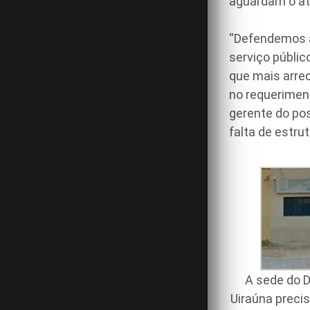
aguardam o ate
“Defendemos a 
serviço públic
que mais arre
no requerimen
gerente do po
falta de estru
A sede do 
Uiraúna preci