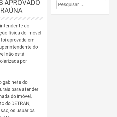
S APROVADO
Pesquisar
IRAÚNA
por:
intendente do
ção física do imóvel
 foi aprovada em
uperintendente do
vel não está
olarizada por
 gabinete do
urais para atender
hada do imóvel,
nto do DETRAN,
isso, os usuários