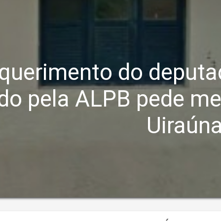
querimento do deput
do pela ALPB pede me
Uiraún