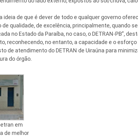
ndimento do lado externo, expostos ao sol/chuva, calor
ideia de que é dever de todo e qualquer governo oferec
o de qualidade, de excelência, principalmente, quando s
cada no Estado da Paraíba, no caso, o DETRAN-PB”, de
to, reconhecendo, no entanto, a capacidade e o esforç
sto de atendimento do DETRAN de Uiraúna para minimiz
tura do órgão.
Detran em
sa de melhor