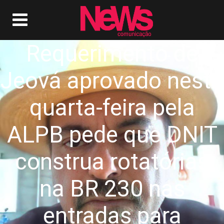
Requerimento de
Jeová aprovado nesta
quarta-feira pela
ALPB pede que DNIT
construa rotatórias
na BR 230 nas
entradas para