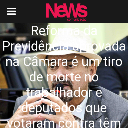
Reforma da
Previdência aprovada
na Câmara é um tiro
de morte no
trabalhador e
deputados que
votaram contra têm