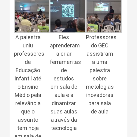
A palestra
Eles
Professores
uniu
aprenderam
do GEO
professores
a criar
assistiram
de
ferramentas
a uma
Educação
de
palestra
Infantil até
estudos
sobre
o Ensino
em sala de
metologias
Médio pela
aula e a
inovadoras
relevância
dinamizar
para sala
que o
suas aulas
de aula
assunto
através da
tem hoje
tecnologia
em sala de