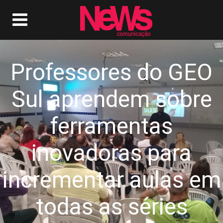
Professores do GEO
Sul aprendem sobre
ferramentas
inovadoras para
incrementar aulas em
todas as séries