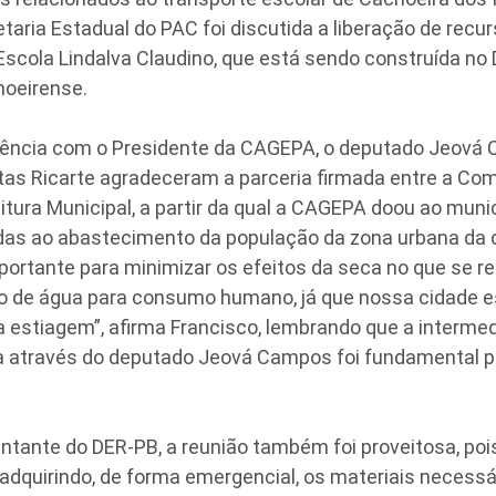
taria Estadual do PAC foi discutida a liberação de recu
scola Lindalva Claudino, que está sendo construída no D
hoeirense.
iência com o Presidente da CAGEPA, o deputado Jeová 
tas Ricarte agradeceram a parceria firmada entre a Co
itura Municipal, a partir da qual a CAGEPA doou ao munic
das ao abastecimento da população da zona urbana da c
mportante para minimizar os efeitos da seca no que se re
 de água para consumo humano, já que nossa cidade e
la estiagem”, afirma Francisco, lembrando que a intermed
a através do deputado Jeová Campos foi fundamental pa
tante do DER-PB, a reunião também foi proveitosa, poi
adquirindo, de forma emergencial, os materiais necessá