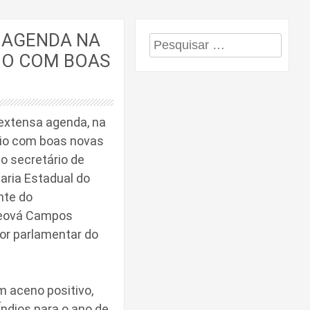
E AGENDA NA
Pesquisar
PIO COM BOAS
por:
 extensa agenda, na
ípio com boas novas
o secretário de
aria Estadual do
nte do
Jeová Campos
or parlamentar do
m aceno positivo,
ndios para o ano de