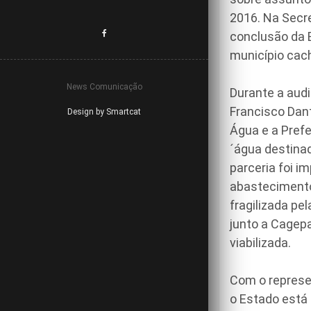
2016. Na Secre
conclusão da E
município cac
News Comunicação
Durante a aud
Francisco Dan
Design by Smartcat
Água e a Prefe
´água destina
parceria foi i
abastecimento
fragilizada pe
junto a Cagep
viabilizada.
Com o represen
o Estado está 