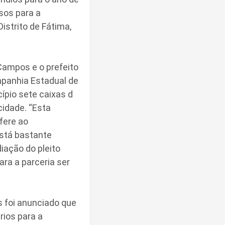
rsos para a
istrito de Fátima,
Campos e o prefeito
mpanhia Estadual de
ípio sete caixas d
idade. “Esta
fere ao
stá bastante
iação do pleito
ra a parceria ser
s foi anunciado que
rios para a