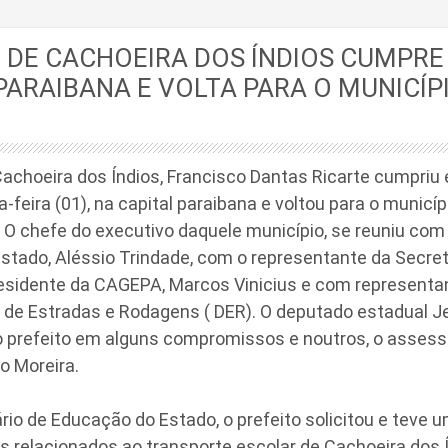
 DE CACHOEIRA DOS ÍNDIOS CUMPR
PARAIBANA E VOLTA PARA O MUNICÍ
Cachoeira dos Índios, Francisco Dantas Ricarte cumpriu
-feira (01), na capital paraibana e voltou para o munic
 O chefe do executivo daquele município, se reuniu com 
stado, Aléssio Trindade, com o representante da Secret
esidente da CAGEPA, Marcos Vinicius e com representa
de Estradas e Rodagens ( DER). O deputado estadual 
prefeito em alguns compromissos e noutros, o assess
o Moreira.
io de Educação do Estado, o prefeito solicitou e teve u
 relacionados ao transporte escolar de Cachoeira dos Í