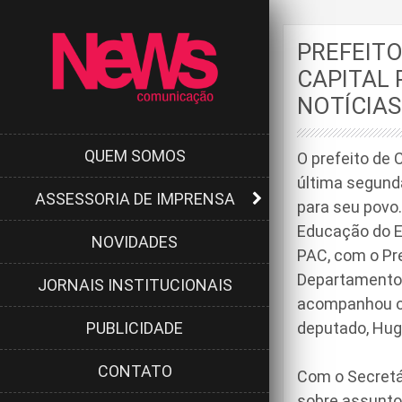
PREFEITO
CAPITAL 
NOTÍCIAS
QUEM SOMOS
O prefeito de 
última segunda
ASSESSORIA DE IMPRENSA
para seu povo.
Educação do E
NOVIDADES
PAC, com o Pr
Departamento 
JORNAIS INSTITUCIONAIS
acompanhou o 
PUBLICIDADE
deputado, Hug
CONTATO
Com o Secretár
sobre assuntos