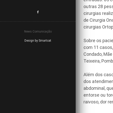
outras 28 pes
cirurgias real
de Cirurgia On
cirurgias Orto
News Comunicação
Sobre os pacie
Design by Smartcat
com 11 casos,
Condado, Mãe D
Teixeira, Pomb
Além dos caso
dos atendimen
abdominal, qued
entorse ou to
raivoso, dor re