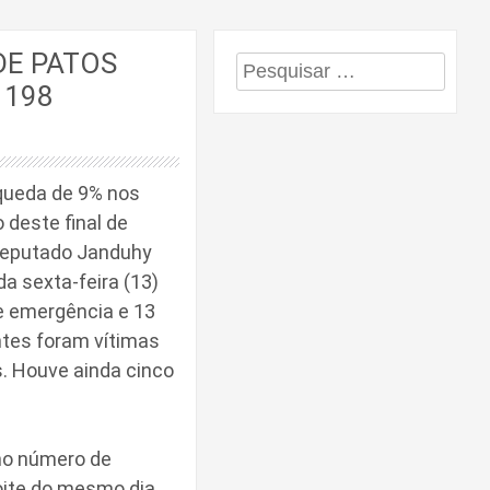
DE PATOS
Pesquisar
 198
por:
queda de 9% nos
 deste final de
Deputado Janduhy
a sexta-feira (13)
de emergência e 13
ntes foram vítimas
s. Houve ainda cinco
mo número de
oite do mesmo dia,