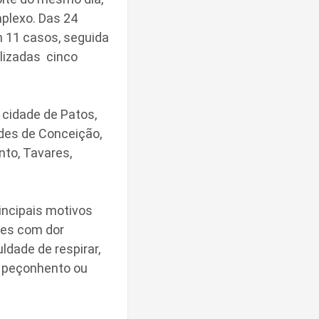
plexo. Das 24
om 11 casos, seguida
alizadas cinco
a cidade de Patos,
des de Conceição,
nto, Tavares,
ncipais motivos
tes com dor
uldade de respirar,
l peçonhento ou