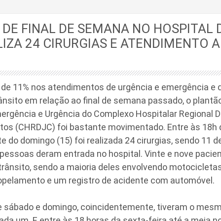
DE FINAL DE SEMANA NO HOSPITAL 
IZA 24 CIRURGIAS E ATENDIMENTO A
e 11% nos atendimentos de urgência e emergência e 
rânsito em relação ao final de semana passado, o plantão
rgência e Urgência do Complexo Hospitalar Regional 
tos (CHRDJC) foi bastante movimentado. Entre às 18h d
te do domingo (15) foi realizada 24 cirurgias, sendo 11 
 pessoas deram entrada no hospital. Vinte e nove pacie
 trânsito, sendo a maioria deles envolvendo motocicleta
ropelamento e um registro de acidente com automóvel.
e sábado e domingo, coincidentemente, tiveram o mes
ada um. E entre às 18 horas da sexta-feira até a meia n