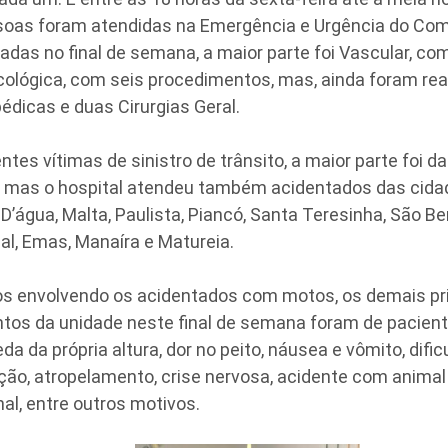
soas foram atendidas na Emergência e Urgência do Com
izadas no final de semana, a maior parte foi Vascular, c
cológica, com seis procedimentos, mas, ainda foram re
pédicas e duas Cirurgias Geral.
ntes vítimas de sinistro de trânsito, a maior parte foi d
 mas o hospital atendeu também acidentados das cida
’água, Malta, Paulista, Piancó, Santa Teresinha, São Be
al, Emas, Manaíra e Matureia.
s envolvendo os acidentados com motos, os demais pri
tos da unidade neste final de semana foram de pacien
a da própria altura, dor no peito, náusea e vômito, dific
rção, atropelamento, crise nervosa, acidente com anima
nal, entre outros motivos.