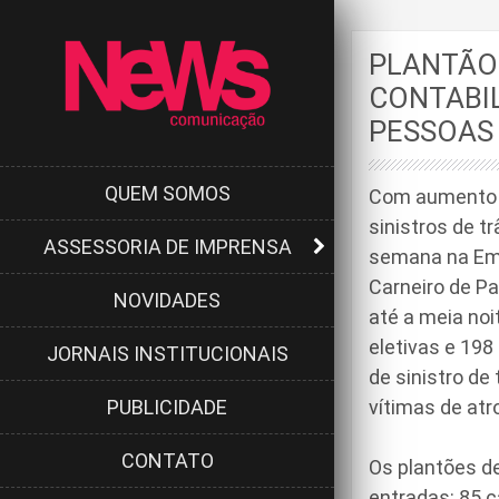
PLANTÃO 
CONTABIL
PESSOAS
QUEM SOMOS
Com aumento d
sinistros de t
ASSESSORIA DE IMPRENSA
semana na Eme
Carneiro de Pa
NOVIDADES
até a meia noi
eletivas e 198
JORNAIS INSTITUCIONAIS
de sinistro de
PUBLICIDADE
vítimas de at
CONTATO
Os plantões d
entradas: 85 c