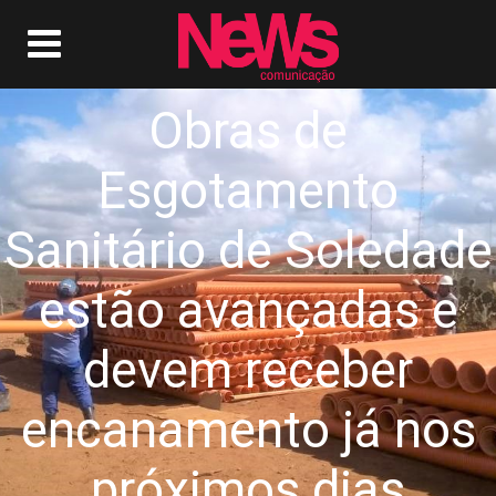
Obras de
Esgotamento
Sanitário de Soledade
estão avançadas e
devem receber
encanamento já nos
próximos dias