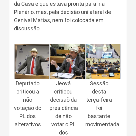
da Casa e que estava pronta para ir a
Plenário, mas, pela decisão unilateral de
Genival Matias, nem foi colocada em
discussão.
Deputado
Jeová
Sessão
criticou a
criticou
desta
não
decisaõ da
terça-feira
votação do
presidência
foi
PL dos
de não
bastante
alterativos
votar o PL
movimentada
dos