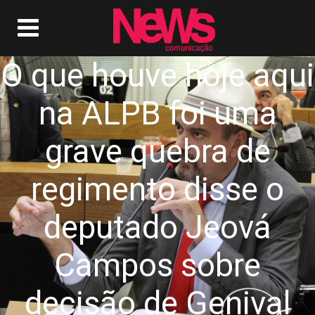
O que houve hoje aqui
na ALPB foi uma
grave quebra de
regimento disse o
deputado Jeová
Campos sobre
decisão de Genival