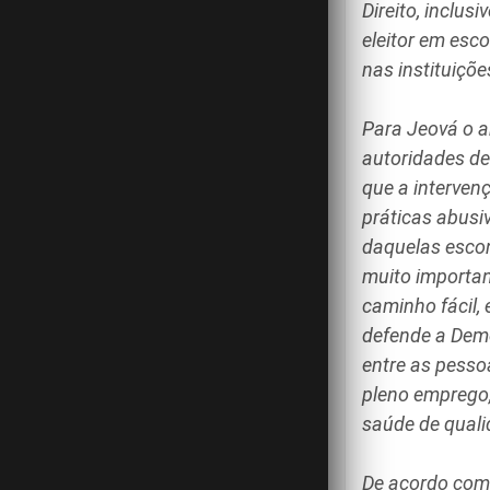
Direito, inclus
eleitor em esc
nas instituiçõe
Para Jeová o a
autoridades de 
que a intervenç
práticas abusi
daquelas escon
muito importan
caminho fácil,
defende a Demo
entre as pesso
pleno emprego,
saúde de quali
De acordo com 