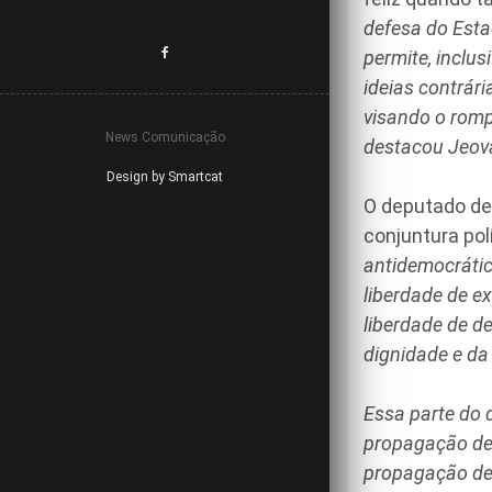
defesa do Esta
permite, inclu
ideias contrár
visando o romp
News Comunicação
destacou Jeov
Design by Smartcat
O deputado de
conjuntura polí
antidemocrátic
liberdade de e
liberdade de d
dignidade e da 
Essa parte do 
propagação de 
propagação de 