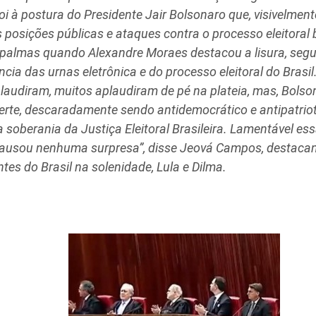
oi à postura do Presidente Jair Bolsonaro que, visivelmen
posições públicas e ataques contra o processo eleitoral br
palmas quando Alexandre Moraes destacou a lisura, seg
ência das urnas eletrônica e do processo eleitoral do Bras
laudiram, muitos aplaudiram de pé na plateia, mas, Bolson
rte, descaradamente sendo antidemocrático e antipatri
 soberania da Justiça Eleitoral Brasileira. Lamentável ess
causou nenhuma surpresa”, disse Jeová Campos, destaca
tes do Brasil na solenidade, Lula e Dilma.