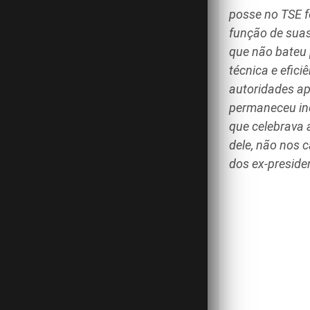
posse no TSE f
função de suas 
que não bateu 
técnica e efici
autoridades ap
permaneceu ine
que celebrava a
dele, não nos 
dos ex-presiden