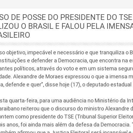
SO DE POSSE DO PRESIDENTE DO TSE
IZOU O BRASIL E FALOU PELA IMENS
SILEIRO
so objetivo, impecável e necessário e que tranquiliza o B
instituições e defender a Democracia, que encontra na 
ntes políticos, através do voto e em um sistema seguro
idade. Alexandre de Moraes expressou o que a imensa m
sa, defende e quer”, disse hoje (17), o deputado estadu
esta quarta-feira, para uma audiência no Ministério da In
raibano reiterou que o discurso do ministro Alexandre 
ntem como presidente do TSE (Tribunal Superior Eleitor
s anos, foi ainda mais além da defesa da Democracia. “
ambém afirmou que a Justiça Eleitoral será
incansável e 