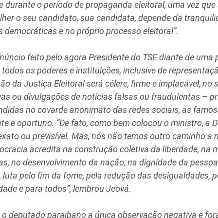
ive durante o período de propaganda eleitoral, uma vez que
olher o seu candidato, sua candidata, depende da tranquil
s democráticas e no próprio processo eleitoral”.
núncio feito pelo agora Presidente do TSE diante de uma p
todos os poderes e instituições, inclusive de representaçã
ão da Justiça Eleitoral será célere, firme e implacável, no 
vas ou divulgações de notícias falsas ou fraudulentas – p
didas no covarde anonimato das redes sociais, as famo
te e oportuno. “De fato, como bem colocou o ministro, a
 exato ou previsível. Mas, nós não temos outro caminho a
cracia acredita na construção coletiva da liberdade, na
as, no desenvolvimento da nação, na dignidade da pesso
 luta pelo fim da fome, pela redução das desigualdades,
dade e para todos”, lembrou Jeová.
o deputado paraibano a única observação negativa e for