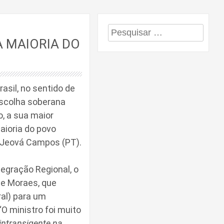
Pesquisar
A MAIORIA DO
por:
rasil, no sentido de
escolha soberana
, a sua maior
aioria do povo
al Jeová Campos (PT).
tegração Regional, o
de Moraes, que
al) para um
O ministro foi muito
intransigente na