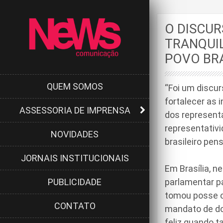
O DISCUR
TRANQUIL
POVO BRA
QUEM SOMOS
“Foi um discur
fortalecer as 
ASSESSORIA DE IMPRENSA
dos representa
representativ
NOVIDADES
brasileiro pen
JORNAIS INSTITUCIONAIS
Em Brasília, n
PUBLICIDADE
parlamentar pa
tomou posse o
CONTATO
mandato de doi
feliz quando t