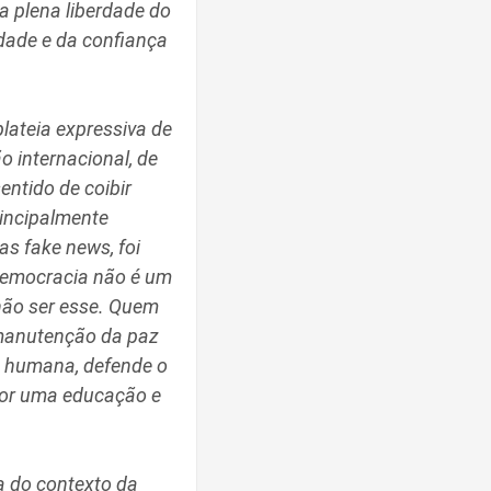
 a plena liberdade do
idade e da confiança
lateia expressiva de
o internacional, de
sentido de coibir
rincipalmente
sas fake news
, foi
 Democracia não é um
 não ser esse. Quem
 manutenção da paz
a humana, defende o
 por uma educação e
a do contexto da