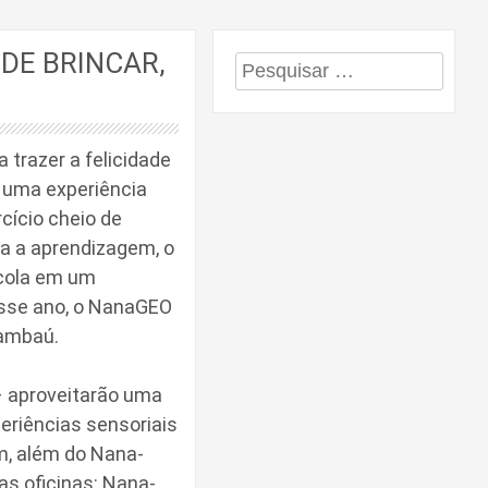
DE BRINCAR,
Pesquisar
por:
trazer a felicidade
e uma experiência
rcício cheio de
iza a aprendizagem, o
scola em um
Esse ano, o NanaGEO
Tambaú.
– aproveitarão uma
eriências sensoriais
im, além do Nana-
as oficinas: Nana-