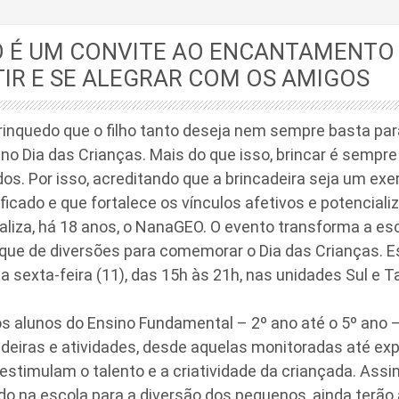
 É UM CONVITE AO ENCANTAMENTO 
TIR E SE ALEGRAR COM OS AMIGOS
nquedo que o filho tanto deseja nem sempre basta para 
o Dia das Crianças. Mais do que isso, brincar é sempr
dos. Por isso, acreditando que a brincadeira seja um exe
ificado e que fortalece os vínculos afetivos e potencial
ealiza, há 18 anos, o NanaGEO. O evento transforma a e
rque de diversões para comemorar o Dia das Crianças. 
 sexta-feira (11), das 15h às 21h, nas unidades Sul e 
os alunos do Ensino Fundamental – 2º ano até o 5º ano 
adeiras e atividades, desde aquelas monitoradas até exp
 estimulam o talento e a criatividade da criançada. Ass
 na escola para a diversão dos pequenos, ainda terão 