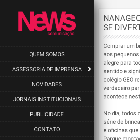
NANAGEO
SE DIVER
Comprar um bri
QUEM SOMOS
aos pequenos n
alegre para to
ASSESSORIA DE IMPRENSA
sentido e sign
colégio GEO r
NOVIDADES
verdadeiro pa
acontece nesta
JORNAIS INSTITUCIONAIS
No dia, todos 
PUBLICIDADE
série de brinc
CONTATO
e oficinas que
Parque montado