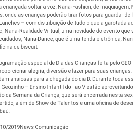
 a criançada soltar a voz; Nana-Fashion, de maquiagem;
s, onde as crianças poderão tirar fotos para guardar de
anches – com distribuição de tudo o que a garotada ado
etc; Nana-Realidade Virtual, uma novidade do evento que 
-cuidados; Nana-Dance, que é uma tenda eletrônica; Nan
icina de biscuit.
ogramação especial de Dia das Crianças feita pelo GEO
roporcionar alegria, diversão e lazer para suas crianças.
am ansiosas para a chegada do dia D. Durante toda es
Geozinho – Ensino Infantil do I ao V estão aproveitand
o da Semana da Criança, que será encerrada nesta sext
ertido, além de Show de Talentos e uma oficina de desen
baú.
0/10/2019News Comunicação