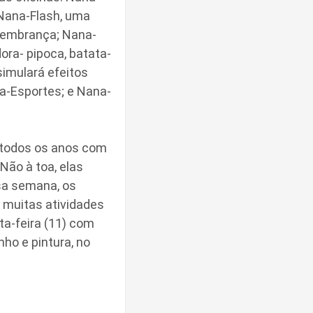
 Nana-Flash, uma
 lembrança; Nana-
ra- pipoca, batata-
simulará efeitos
a-Esportes; e Nana-
 todos os anos com
 Não à toa, elas
sa semana, os
o muitas atividades
a-feira (11) com
ho e pintura, no