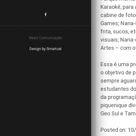
Karaokê, para
cabine de foto
Games; Nana-L
frita, sucos, 
News Comunicação
visuais; Nana
Artes – com of
Design by Smartcat
Essa é uma pr
o objetivo de p
sempre aguard
estudantes do 
da programaçã
piquenique div
Geo Sul e Tam
Posted on: 1