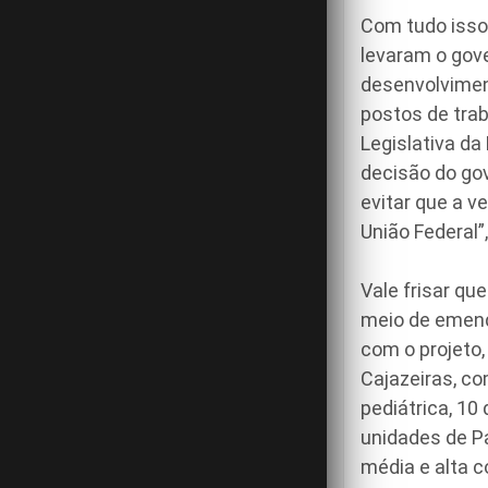
Com tudo isso,
levaram o gove
desenvolvimen
postos de tra
Legislativa da
decisão do gov
evitar que a v
União Federal”
Vale frisar qu
meio de emend
com o projeto,
Cajazeiras, co
pediátrica, 10
unidades de Pa
média e alta c