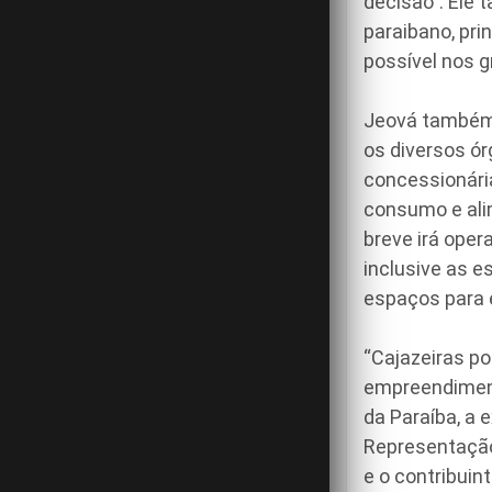
decisão”. Ele 
paraibano, pri
possível nos g
Jeová também r
os diversos ó
concessionária
consumo e ali
breve irá oper
inclusive as e
espaços para 
“Cajazeiras po
empreendiment
da Paraíba, a
Representação,
e o contribuin