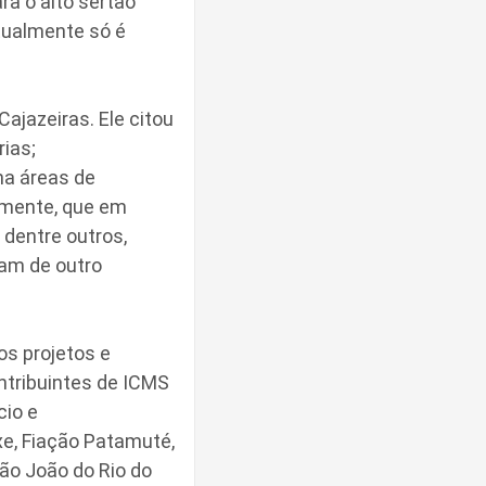
ra o alto sertão
tualmente só é
ajazeiras. Ele citou
ias;
na áreas de
emente, que em
 dentre outros,
sam de outro
os projetos e
ntribuintes de ICMS
cio e
xe, Fiação Patamuté,
ão João do Rio do