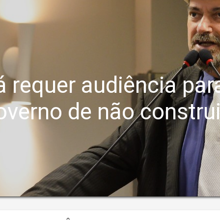
 requer audiência par
overno de não construi