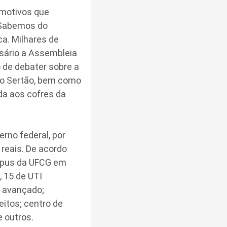
 motivos que
 “Sabemos do
a. Milhares de
sário a Assembleia
 de debater sobre a
 do Sertão, bem como
da aos cofres da
erno federal, por
reais. De acordo
ampus da UFCG em
, 15 de UTI
s avançado;
eitos; centro de
e outros.