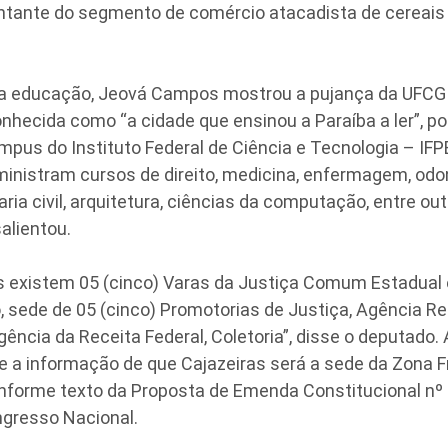
entante do segmento de comércio atacadista de cereais 
a educação, Jeová Campos mostrou a pujança da UFCG 
onhecida como “a cidade que ensinou a Paraíba a ler”,
us do Instituto Federal de Ciência e Tecnologia – IFP
ministram cursos de direito, medicina, enfermagem, odon
aria civil, arquitetura, ciências da computação, entre o
alientou.
s existem 05 (cinco) Varas da Justiça Comum Estadual
, sede de 05 (cinco) Promotorias de Justiça, Agência Re
gência da Receita Federal, Coletoria”, disse o deputado.
 a informação de que Cajazeiras será a sede da Zona F
onforme texto da Proposta de Emenda Constitucional nº
ngresso Nacional.