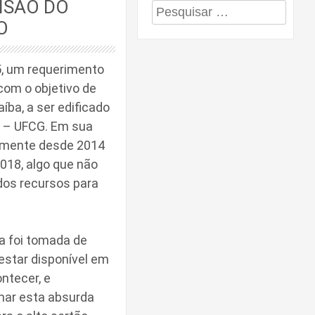
ISÃO DO
Pesquisar
O
por:
5, um requerimento
 com o objetivo de
íba, a ser edificado
e – UFCG. Em sua
nsamente desde 2014
018, algo que não
 dos recursos para
a foi tomada de
estar disponível em
ntecer, e
mar esta absurda