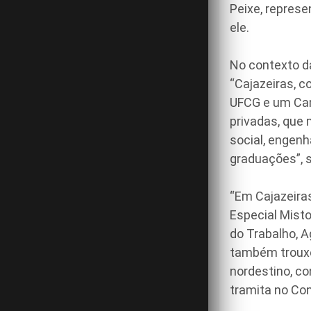
Peixe, repres
ele.
No contexto d
“Cajazeiras, c
UFCG e um Camp
privadas, que 
social, engenh
graduações”, s
“Em Cajazeira
Especial Misto
do Trabalho, A
também trouxe
nordestino, c
tramita no Co