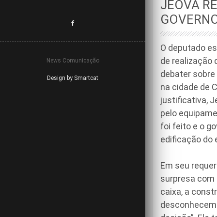
JEOVÁ RE
GOVERNO
O deputado es
de realização 
News Comunicação
debater sobre 
Design by Smartcat
na cidade de 
justificativa,
pelo equipamen
foi feito e o 
edificação do
Em seu requer
surpresa com 
caixa, a const
desconhecemos