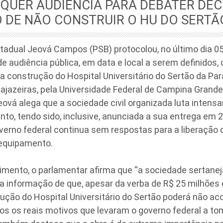
QUER AUDIÊNCIA PARA DEBATER DEC
 DE NÃO CONSTRUIR O HU DO SERTÃ
tadual Jeová Campos (PSB) protocolou, no último dia 0
de audiência pública, em data e local a serem definidos,
a construção do Hospital Universitário do Sertão da Para
Cajazeiras, pela Universidade Federal de Campina Grand
 Jeová alega que a sociedade civil organizada luta inte
to, tendo sido, inclusive, anunciada a sua entrega em 2
governo federal continua sem respostas para a liberação
 equipamento.
imento, o parlamentar afirma que “a sociedade sertanej
a informação de que, apesar da verba de R$ 25 milhões 
rução do Hospital Universitário do Sertão poderá não aco
 os reais motivos que levaram o governo federal a to