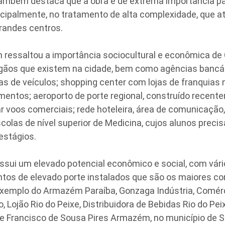
também destaca que a obra é de extrema importância pa
ncipalmente, no tratamento de alta complexidade, que a
randes centros.
essaltou a importância sociocultural e econômica de C
rgãos que existem na cidade, bem como agências bancár
s de veículos; shopping center com lojas de franquias 
mentos; aeroporto de porte regional, construído recent
ar voos comerciais; rede hoteleira, área de comunicação,
scolas de nível superior de Medicina, cujos alunos preci
estágios.
ssui um elevado potencial econômico e social, com vári
os de elevado porte instalados que são os maiores co
 exemplo do Armazém Paraíba, Gonzaga Indústria, Comér
 Lojão Rio do Peixe, Distribuidora de Bebidas Rio do Pei
te Francisco de Sousa Pires Armazém, no município de S