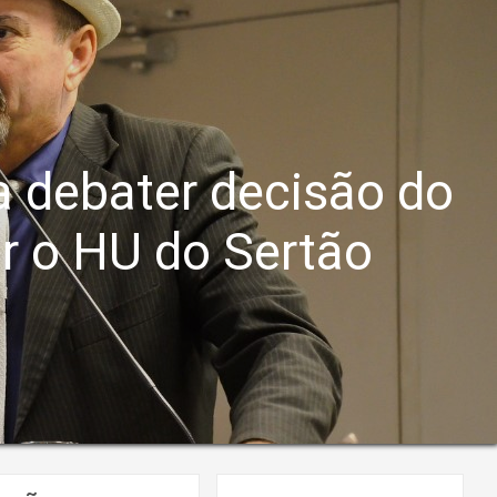
a debater decisão do
r o HU do Sertão