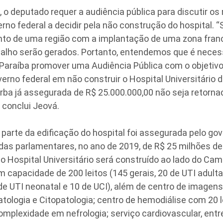
 o deputado requer a audiência pública para discutir os
rno federal a decidir pela não construção do hospital.
to de uma região com a implantação de uma zona franc
balho serão gerados. Portanto, entendemos que é neces
 Paraíba promover uma Audiência Pública com o objetivo
erno federal em não construir o Hospital Universitário
erba já assegurada de R$ 25.000.000,00 não seja retorna
, conclui Jeová.
e parte da edificação do hospital foi assegurada pelo gov
as parlamentares, no ano de 2019, de R$ 25 milhões de 
 o Hospital Universitário será construído ao lado do C
m capacidade de 200 leitos (145 gerais, 20 de UTI adulta
 de UTI neonatal e 10 de UCI), além de centro de imagen
tologia e Citopatologia; centro de hemodiálise com 20 l
omplexidade em nefrologia; serviço cardiovascular, entr