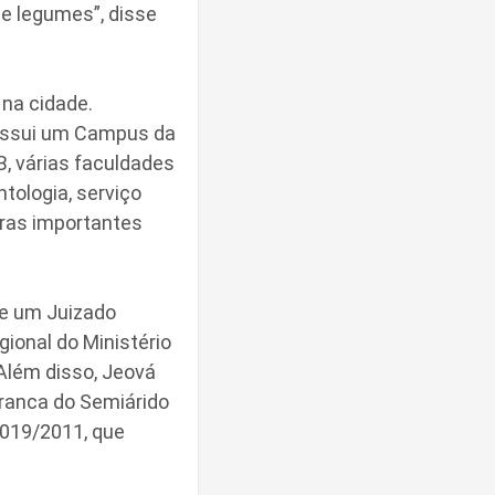
e legumes”, disse
na cidade.
 possui um Campus da
B, várias faculdades
tologia, serviço
utras importantes
 e um Juizado
gional do Ministério
 Além disso, Jeová
ranca do Semiárido
 019/2011, que