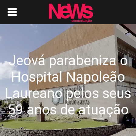
Jeová parabeniza o
Hospital Napoleão
Laureano pelos seus
59 anos de atuação