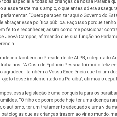
toda especial a todas as crianças de nossa Paraíba qu
to a esse teste mais amplo, o que antes só era assegu
o parlamentar. “Quero parabenizar aqui o Governo do Est
de abraçar essa política pública. Faço isso porque tenho
em feito e reconhecer, assim como me posicionar contra
sse Jeová Campos, afirmando que sua função no Parla
rência.
radeceu também ao Presidente de ALPB, o deputado Adr
rabalhos. “A Casa de Epitácio Pessoa foi muito feliz e
ro agradecer também a Vossa Excelência que foi um dos
projeto fosse implementado na Paraíba”, afirmou o depu
mpos, essa legislação é uma conquista para os paraiba
umildes. “O filho do pobre pode hoje ter uma doença rar
, o autismo, ter um tratamento adequado e uma vida mai
 patologias que as crianças trazem ao vir ao mundo, m