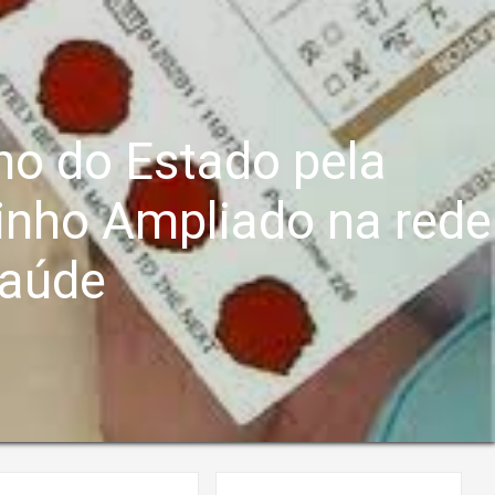
no do Estado pela
inho Ampliado na rede
saúde