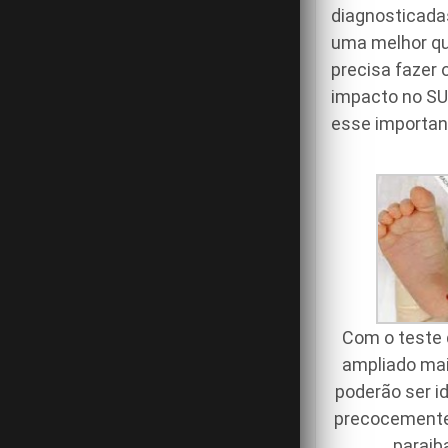
diagnosticada
uma melhor qu
precisa fazer 
impacto no SUS
esse important
Com o teste 
ampliado ma
poderão ser i
precocemente
paraib