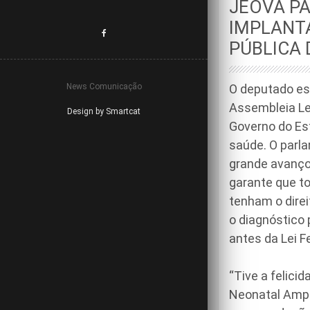
JEOVÁ P
IMPLANT
PÚBLICA 
News Comunicação
O deputado es
Assembleia Leg
Design by Smartcat
Governo do Es
saúde. O parla
grande avanço 
garante que t
tenham o dire
o diagnóstico 
antes da Lei F
“Tive a felici
Neonatal Ampli