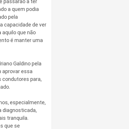
e passarão a ter
rado a quem podia
ado pela
 a capacidade de ver
 aquilo que não
mento é manter uma
iano Galdino pela
m aprovar essa
 condutores para,
tado.
nos, especialmente,
a diagnosticada,
s tranquila.
as que se