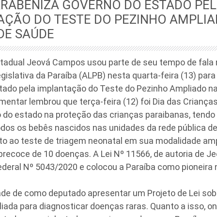
ARABENIZA GOVERNO DO ESTADO PE
AÇÃO DO TESTE DO PEZINHO AMPLIA
DE SAÚDE
tadual Jeová Campos usou parte de seu tempo de fala
islativa da Paraíba (ALPB) nesta quarta-feira (13) para
tado pela implantação do Teste do Pezinho Ampliado na
mentar lembrou que terça-feira (12) foi Dia das Criança
do estado na proteção das crianças paraibanas, tendo e
odos os bebês nascidos nas unidades da rede pública d
ito ao teste de triagem neonatal em sua modalidade am
precoce de 10 doenças. A Lei Nº 11566, de autoria de Je
ederal Nº 5043/2020 e colocou a Paraíba como pioneira n
dade de como deputado apresentar um Projeto de Lei so
ada para diagnosticar doenças raras. Quanto a isso, onte