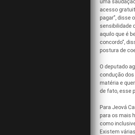
uma saudação 
acesso gratui
pagar”, disse 
sensibilidade 
aquilo que é b
concordo”, di
postura de coe
O deputado ag
condução dos t
matéria e que
de fato, esse 
Para Jeová Ca
para os mais h
como inclusive
Existem várias