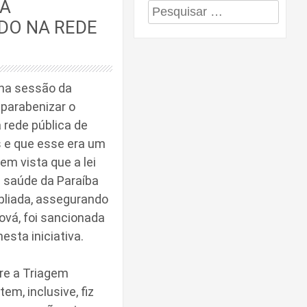
LA
Pesquisar
DO NA REDE
por:
 na sessão da
 parabenizar o
 rede pública de
s e que esse era um
m vista que a lei
e saúde da Paraíba
pliada, assegurando
ová, foi sancionada
esta iniciativa.
bre a Triagem
m, inclusive, fiz