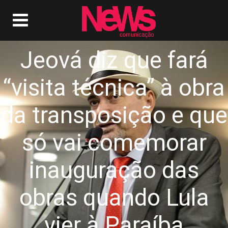
Jeová diz que fará
“visita técnica” à obra
da transposição e que
só vai comemorar
inauguração das
obras quando Lula
vier à Paraíba