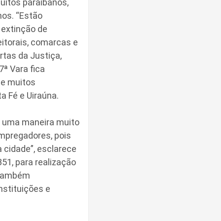
uitos paraibanos,
hos. “Estão
 extinção de
eitorais, comarcas e
rtas da Justiça,
ª Vara fica
ge muitos
a Fé e Uiraúna.
e uma maneira muito
mpregadores, pois
 cidade”, esclarece
51, para realização
r também
nstituições e