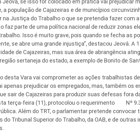
Jeová, se isso for colocado em prática vai prejudicar m
 a população de Cajazeiras e de municípios circunvizin
 na Justiça do Trabalho o que se pretendia fazer com a
 faz parte de uma política nacional de reduzir zonas el
trabalho. Isso é muito grave, pois quando se fecha as po
e, se abre uma grande injustiça”, destacou Jeová. A 17
cidade de Cajazeiras, mas sua área de abrangência atin
região sertaneja do estado, a exemplo de Bonito de Sant
 desta Vara vai comprometer as ações trabalhistas d
ai apenas prejudicar os empregados, mas, também os e
e sair de Cajazeiras para produzir suas defesas fora da
sta terça-feira (11), protocolou o requerimento Nº 9.3
Pública. Além do TRT, o parlamentar pretende convoca
 do Tribunal Superior do Trabalho, da OAB, e de outras i
s.