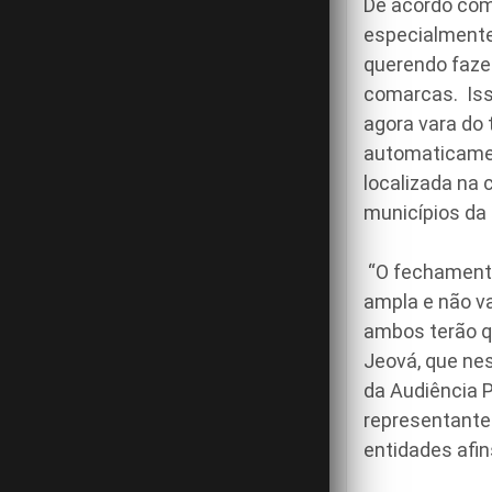
De acordo com 
especialmente,
querendo fazer
comarcas. Isso
agora vara do 
automaticament
localizada na 
municípios da 
“O fechamento
ampla e não v
ambos terão qu
Jeová, que ne
da Audiência 
representantes
entidades afin