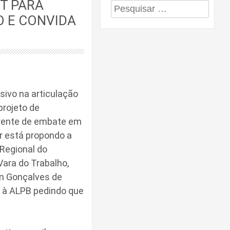
T PARA
Pesquisar
 E CONVIDA
por:
sivo na articulação
projeto de
frente de embate em
r está propondo a
 Regional do
Vara do Trabalho,
on Gonçalves de
 à ALPB pedindo que