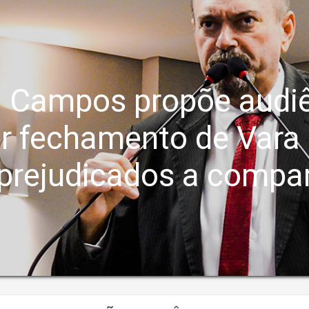
 Campos propõe audiê
r fechamento de Vara 
prejudicados a compa