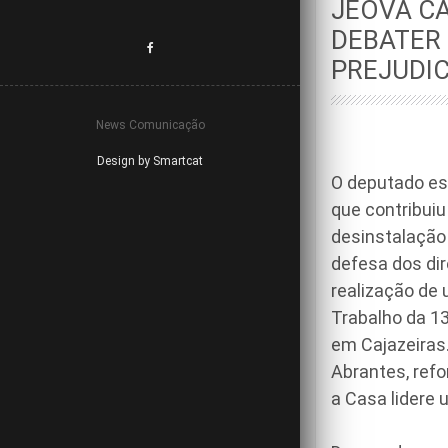
JEOVÁ C
DEBATER
PREJUDI
News Comunicação
Design by Smartcat
O deputado es
que contribuiu
desinstalação
defesa dos dir
realização de 
Trabalho da 13
em Cajazeiras.
Abrantes, ref
a Casa lidere