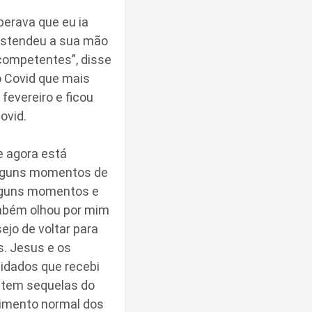
perava que eu ia
s estendeu a sua mão
competentes”, disse
o Covid que mais
fevereiro e ficou
ovid.
e agora está
alguns momentos de
alguns momentos e
ambém olhou por mim
ejo de voltar para
. Jesus e os
idados que recebi
da tem sequelas do
ovimento normal dos