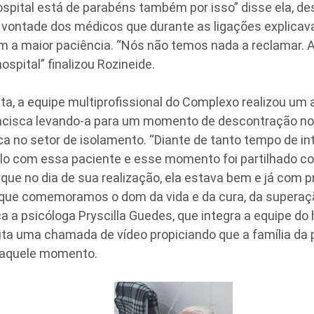
ospital está de parabéns também por isso” disse ela, 
 vontade dos médicos que durante as ligações explica
om a maior paciência. “Nós não temos nada a reclamar. A
ospital” finalizou Rozineide.
lta, a equipe multiprofissional do Complexo realizou um
cisca levando-a para um momento de descontração no j
ca no setor de isolamento. “Diante de tanto tempo de in
ulo com essa paciente e esse momento foi partilhado c
orque no dia de sua realização, ela estava bem e já com pr
que comemoramos o dom da vida e da cura, da supera
ica a psicóloga Pryscilla Guedes, que integra a equipe do 
ita uma chamada de vídeo propiciando que a família d
daquele momento.