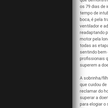
os 79 dias de 
tempo de intub
boca, é pela t
ventilador e a
readaptando p
motor pela lon
todas as etapa
sentindo bem e
profissionais 
superem a doe
A sobrinha/fil
que cuidou de
reclamar do ho
superar a doen
para elogiar o