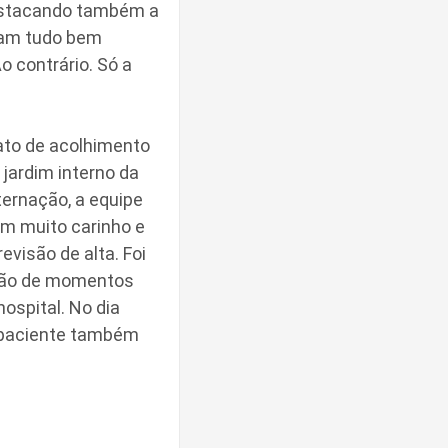
destacando também a
vam tudo bem
o contrário. Só a
 ato de acolhimento
ardim interno da
ternação, a equipe
om muito carinho e
evisão de alta. Foi
ção de momentos
hospital. No dia
a paciente também