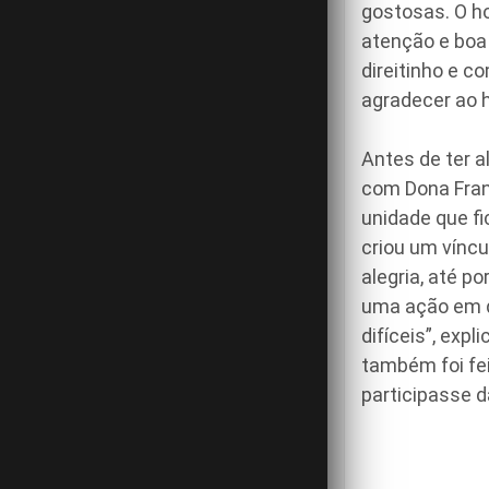
gostosas. O h
atenção e boa
direitinho e c
agradecer ao h
Antes de ter a
com Dona Fran
unidade que fi
criou um vínc
alegria, até p
uma ação em 
difíceis”, expl
também foi fe
participasse 