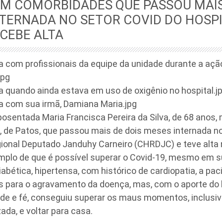
OM COMORBIDADES QUE PASSOU MAIS
TERNADA NO SETOR COVID DO HOSPI
CEBE ALTA
a com profissionais da equipe da unidade durante a açã
jpg
 quando ainda estava em uso de oxigênio no hospital.j
a com sua irmã, Damiana Maria.jpg
posentada Maria Francisca Pereira da Silva, de 68 anos,
, de Patos, que passou mais de dois meses internada 
gional Deputado Janduhy Carneiro (CHRDJC) e teve alta
emplo de que é possível superar o Covid-19, mesmo em 
diabética, hipertensa, com histórico de cardiopatia, a pac
s para o agravamento da doença, mas, com o aporte do 
ade e fé, conseguiu superar os maus momentos, inclusi
da, e voltar para casa.