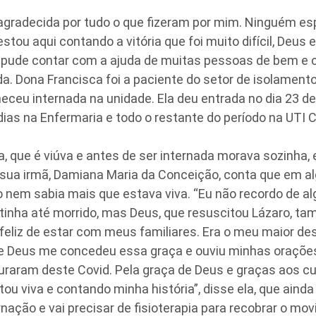
agradecida por tudo o que fizeram por mim. Ninguém es
stou aqui contando a vitória que foi muito difícil, Deu
 pude contar com a ajuda de muitas pessoas de bem e 
a. Dona Francisca foi a paciente do setor de isolament
eu internada na unidade. Ela deu entrada no dia 23 de 
ias na Enfermaria e todo o restante do período na UTI C
, que é viúva e antes de ser internada morava sozinha, 
ua irmã, Damiana Maria da Conceição, conta que em 
o nem sabia mais que estava viva. “Eu não recordo de 
 tinha até morrido, mas Deus, que resuscitou Lázaro, t
feliz de estar com meus familiares. Era o meu maior des
 e Deus me concedeu essa graça e ouviu minhas orações
raram deste Covid. Pela graça de Deus e graças aos cu
stou viva e contando minha história”, disse ela, que ain
nação e vai precisar de fisioterapia para recobrar o m