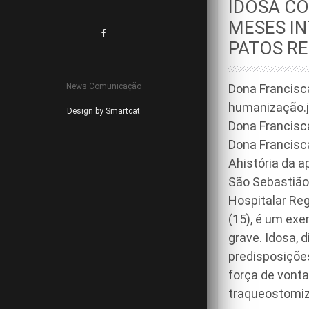
IDOSA C
MESES IN
PATOS RE
News Comunicação
Dona Francisc
humanização.
Design by Smartcat
Dona Francisca
Dona Francisc
Ahistória da a
São Sebastião
Hospitalar Re
(15), é um ex
grave. Idosa, 
predisposiçõe
força de vont
traqueostomiza