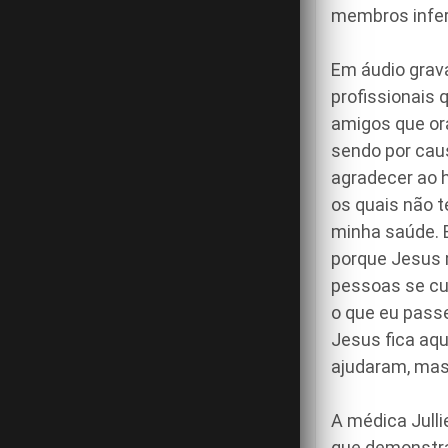
membros infer
Em áudio grav
profissionais 
amigos que ora
sendo por cau
agradecer ao h
os quais não t
minha saúde. E
porque Jesus m
pessoas se cui
o que eu pass
Jesus fica aq
ajudaram, mas 
A médica Julli
que demonstra