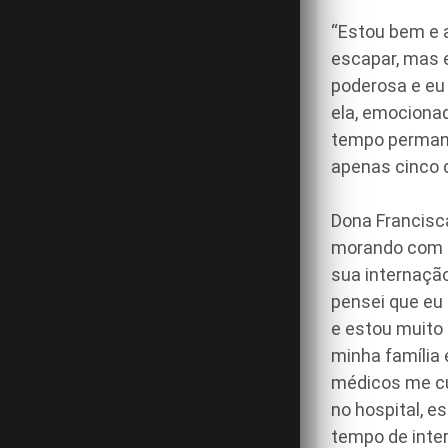
“Estou bem e 
escapar, mas e
poderosa e eu
ela, emocionad
tempo permanec
apenas cinco d
Dona Francisca
morando com s
sua internaçã
pensei que eu
e estou muito 
minha família
médicos me cu
no hospital, e
tempo de inter