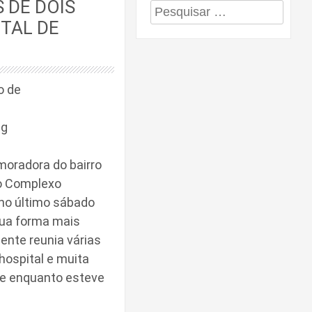
 DE DOIS
Pesquisar
TAL DE
por:
o de
pg
 moradora do bairro
no Complexo
 no último sábado
sua forma mais
iente reunia várias
hospital e muita
ve enquanto esteve