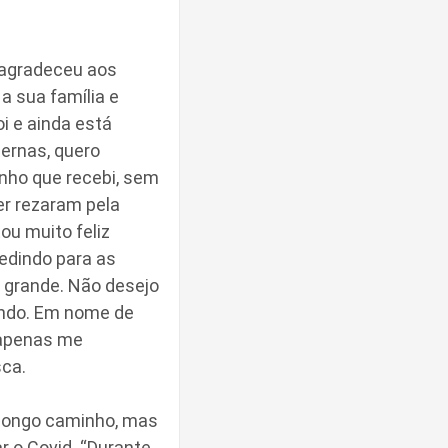
 agradeceu aos
a sua família e
i e ainda está
ernas, quero
inho que recebi, sem
er rezaram pela
ou muito feliz
edindo para as
o grande. Não desejo
undo. Em nome de
 apenas me
sca.
m longo caminho, mas
 o Covid. “Durante