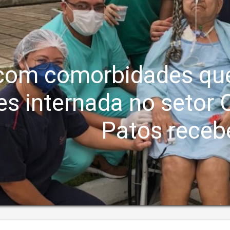
com comorbidades que
s internada no setor C
Patos recebe