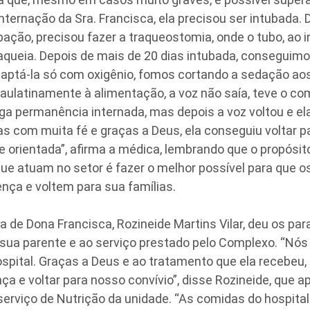
internação da Sra. Francisca, ela precisou ser intubada.
ação, precisou fazer a traqueostomia, onde o tubo, ao i
raqueia. Depois de mais de 20 dias intubada, conseguimos
daptá-la só com oxigênio, fomos cortando a sedação aos
aulatinamente à alimentação, a voz não saía, teve o 
ga permanência internada, mas depois a voz voltou e e
s com muita fé e graças a Deus, ela conseguiu voltar p
 orientada”, afirma a médica, lembrando que o propósit
que atuam no setor é fazer o melhor possível para que o
nça e voltem para sua famílias.
ha de Dona Francisca, Rozineide Martins Vilar, deu os pa
 sua parente e ao serviço prestado pelo Complexo. “Nó
spital. Graças a Deus e ao tratamento que ela recebeu,
ça e voltar para nosso convívio”, disse Rozineide, que
 serviço de Nutrição da unidade. “As comidas do hospita