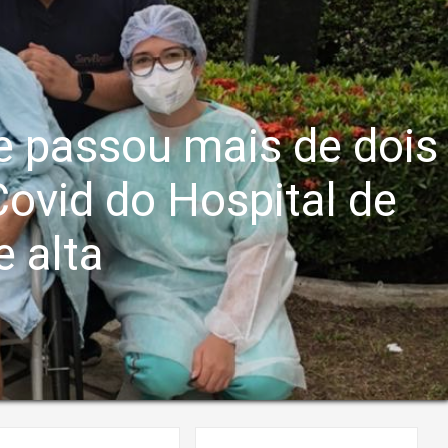
 passou mais de dois
ovid do Hospital de
 alta