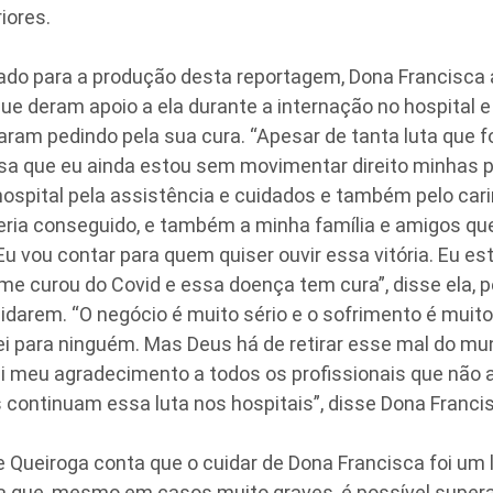
iores.
ado para a produção desta reportagem, Dona Francisca
que deram apoio a ela durante a internação no hospital e 
ram pedindo pela sua cura. “Apesar de tanta luta que fo
sa que eu ainda estou sem movimentar direito minhas p
ospital pela assistência e cuidados e também pelo car
eria conseguido, e também a minha família e amigos qu
u vou contar para quem quiser ouvir essa vitória. Eu est
e curou do Covid e essa doença tem cura”, disse ela, p
darem. “O negócio é muito sério e o sofrimento é muit
ei para ninguém. Mas Deus há de retirar esse mal do m
ui meu agradecimento a todos os profissionais que não
continuam essa luta nos hospitais”, disse Dona Franci
e Queiroga conta que o cuidar de Dona Francisca foi u
 que, mesmo em casos muito graves, é possível superar