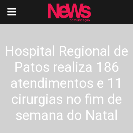
Hospital Regional de
Patos realiza 186
atendimentos e 11
cirurgias no fim de
semana do Natal