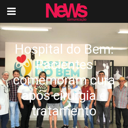
Hospital do Bem:
Pacientes
comemoram cura
após cirurgia e
tratamento