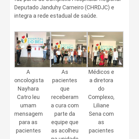
Deputado Janduhy Carneiro (CHRDJC) e
integra a rede estadual de saúde.
A
As
Médicos e
oncologista
pacientes
a diretora
Nayhara
que
do
Catro leu
receberam
Complexo,
umam
a cura com
Liliane
mensagem
parte da
Sena com
para as
equipe que
as
pacientes
as acolheu
pacientes
na unidade