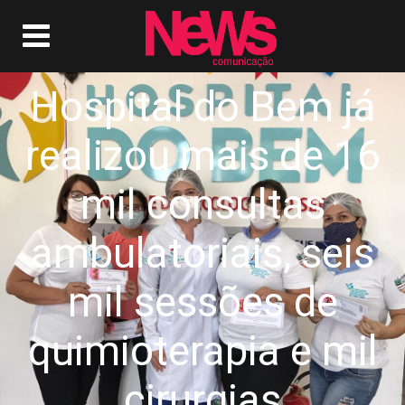
Hospital do Bem já
realizou mais de 16
mil consultas
ambulatoriais, seis
mil sessões de
quimioterapia e mil
cirurgias