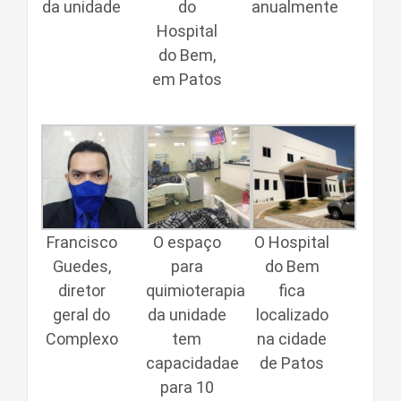
da unidade
do
anualmente
Hospital
do Bem,
em Patos
Francisco
O espaço
O Hospital
Guedes,
para
do Bem
diretor
quimioterapia
fica
geral do
da unidade
localizado
Complexo
tem
na cidade
capacidadae
de Patos
para 10