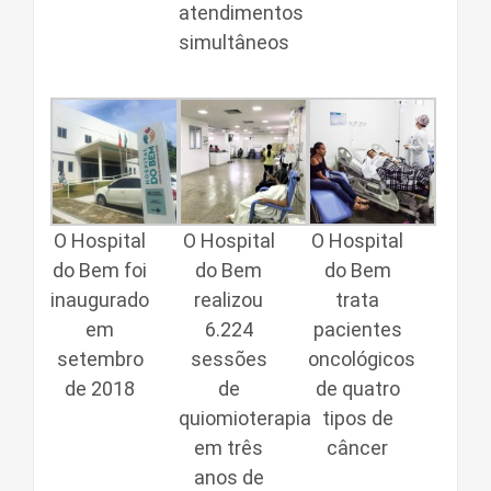
atendimentos
simultâneos
O Hospital
O Hospital
O Hospital
do Bem foi
do Bem
do Bem
inaugurado
realizou
trata
em
6.224
pacientes
setembro
sessões
oncológicos
de 2018
de
de quatro
quiomioterapia
tipos de
em três
câncer
anos de