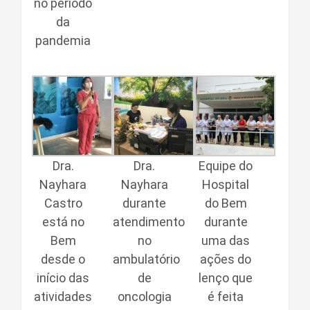
no período
da
pandemia
Dra.
Dra.
Equipe do
Nayhara
Nayhara
Hospital
Castro
durante
do Bem
está no
atendimento
durante
Bem
no
uma das
desde o
ambulatório
ações do
início das
de
lenço que
atividades
oncologia
é feita