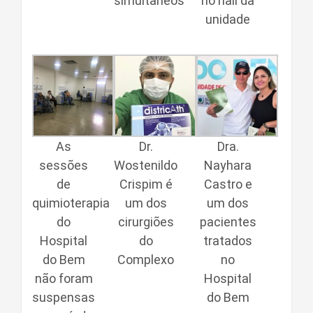
simultâneos
no hall da
unidade
As
Dr.
Dra.
sessões
Wostenildo
Nayhara
de
Crispim é
Castro e
quimioterapia
um dos
um dos
do
cirurgiões
pacientes
Hospital
do
tratados
do Bem
Complexo
no
não foram
Hospital
suspensas
do Bem