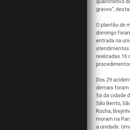
quantitativo 
graves”, desta
O plantão de 
domingo foram
entrada na uni
atendimentos d
realizadas 16 
procedimentos 
Dos 29 aciden
demais foram l
foi da cidade 
São Bento, São
Rocha, Brejinh
moram na Para
a unidade. Um