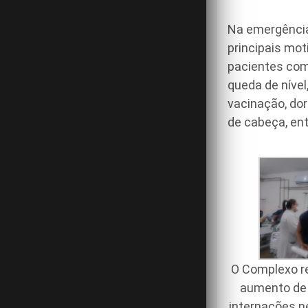
Na emergência
principais mo
pacientes com 
queda de nível
vacinação, dor
de cabeça, ent
O Complexo r
aumento de
internações ne