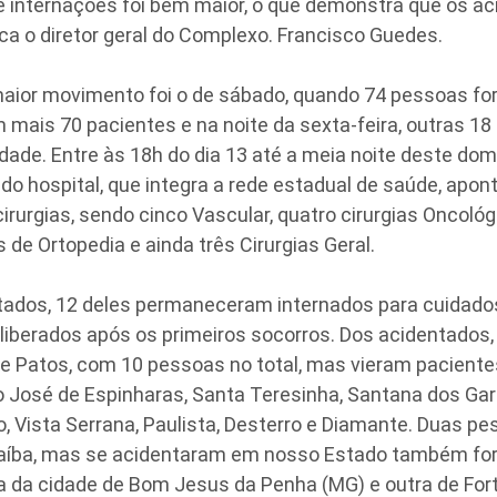
de internações foi bem maior, o que demonstra que os a
ca o diretor geral do Complexo. Francisco Guedes.
maior movimento foi o de sábado, quando 74 pessoas fo
 mais 70 pacientes e na noite da sexta-feira, outras 1
dade. Entre às 18h do dia 13 até a meia noite deste dom
o hospital, que integra a rede estadual de saúde, apon
cirurgias, sendo cinco Vascular, quatro cirurgias Oncológ
de Ortopedia e ainda três Cirurgias Geral.
tados, 12 deles permaneceram internados para cuidados
iberados após os primeiros socorros. Dos acidentados, 
de Patos, com 10 pessoas no total, mas vieram pacient
 José de Espinharas, Santa Teresinha, Santana dos Gar
o, Vista Serrana, Paulista, Desterro e Diamante. Duas p
íba, mas se acidentaram em nosso Estado também for
a da cidade de Bom Jesus da Penha (MG) e outra de Fort