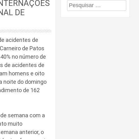
INTERNAÇÕES
Pesquisar
NAL DE
por:
de acidentes de
 Carneiro de Patos
 140% no número de
as de acidentes de
eram homens e oito
ia noite do domingo
endimento de 162
l de semana com a
nto muito
semana anterior, o