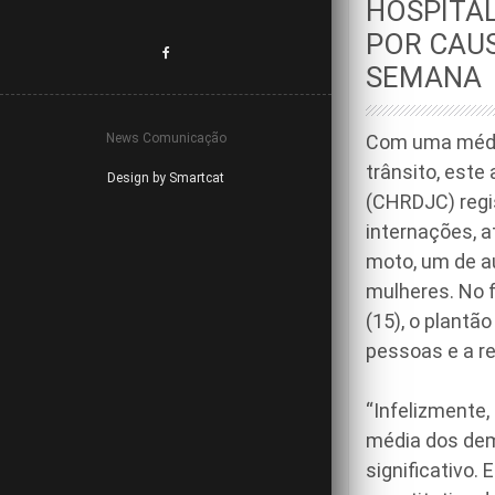
HOSPITA
POR CAUS
SEMANA
News Comunicação
Com uma média
trânsito, este
Design by Smartcat
(CHRDJC) regi
internações, a
moto, um de au
mulheres. No f
(15), o plantã
pessoas e a re
“Infelizmente
média dos dem
significativo.