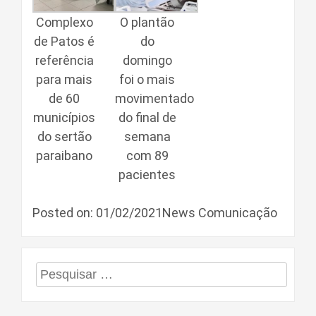
Complexo
O plantão
de Patos é
do
referência
domingo
para mais
foi o mais
de 60
movimentado
municípios
do final de
do sertão
semana
paraibano
com 89
pacientes
Posted on: 01/02/2021News Comunicação
Pesquisar
por: