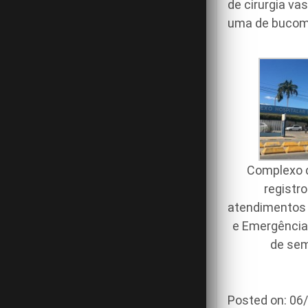
de cirurgia va
uma de bucoma
Complexo 
registr
atendimentos 
e Emergência 
de se
Posted on: 0