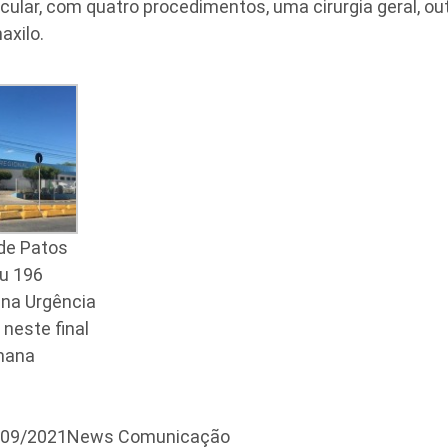
scular, com quatro procedimentos, uma cirurgia geral, ou
xilo.
de Patos
ou 196
na Urgência
neste final
mana
6/09/2021News Comunicação