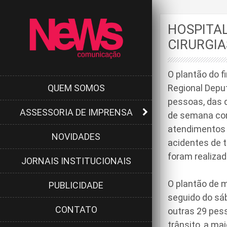
HOSPITAL
CIRURGIA
O plantão do f
QUEM SOMOS
Regional Depu
pessoas, das q
ASSESSORIA DE IMPRENSA
de semana com
atendimentos 
NOVIDADES
acidentes de t
foram realizad
JORNAIS INSTITUCIONAIS
O plantão de 
PUBLICIDADE
seguido do sáb
CONTATO
outras 29 pes
trânsito, a ma