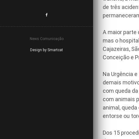
de três acide
permaneceram 
A maior parte 
News Comunicação
mas o hospital
Cajazeiras, Sã
Design by Smartcat
Conceição e Pr
Na Urgência e
demais motivo
com queda da p
com animais p
animal, queda 
entorse ou tor
Dos 15 procedi