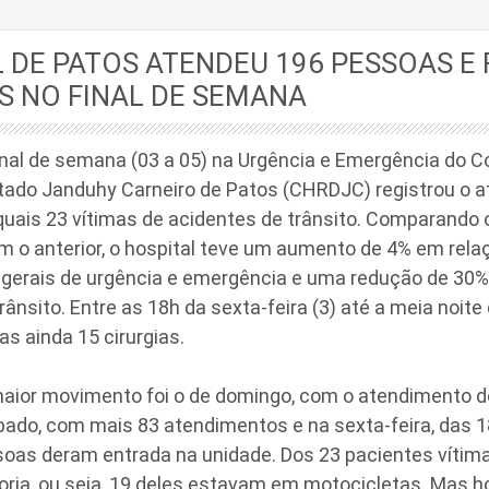
 DE PATOS ATENDEU 196 PESSOAS E 
S NO FINAL DE SEMANA
inal de semana (03 a 05) na Urgência e Emergência do 
tado Janduhy Carneiro de Patos (CHRDJC) registrou o 
uais 23 vítimas de acidentes de trânsito. Comparando 
 o anterior, o hospital teve um aumento de 4% em rela
gerais de urgência e emergência e uma redução de 30%
rânsito. Entre as 18h da sexta-feira (3) até a meia noit
as ainda 15 cirurgias.
maior movimento foi o de domingo, com o atendimento d
ado, com mais 83 atendimentos e na sexta-feira, das 18
soas deram entrada na unidade. Dos 23 pacientes vítim
ioria, ou seja, 19 deles estavam em motocicletas. Mas h