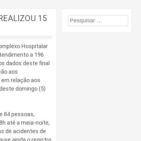
REALIZOU 15
Pesquisar
por:
Complexo Hospitalar
atendimento a 196
os dados deste final
ção aos
 em relação aos
e deste domingo (5)
e 84 pessoas,
h até a meia-noite,
as de acidentes de
ouve ainda o registro