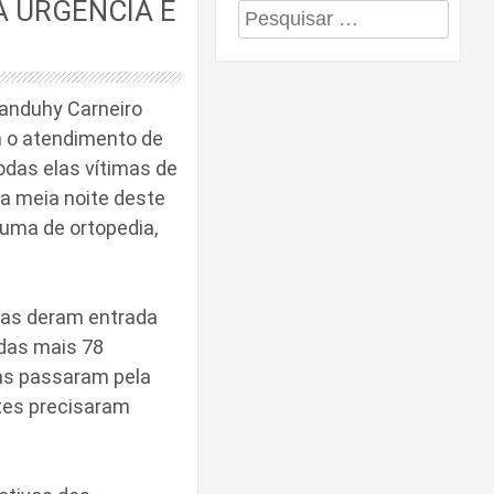
A URGÊNCIA E
Pesquisar
por:
anduhy Carneiro
 o atendimento de
odas elas vítimas de
 a meia noite deste
 uma de ortopedia,
oas deram entrada
das mais 78
oas passaram pela
tes precisaram