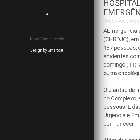
HOSPITAL
EMERGÊN
AEmergência e
(CHRDJC), em 
News Comunicação
187 pessoas, e
Design by Smartcat
acidentes com 
domingo (11), 
outra oncológi
O plantão de 
no Complexo, 
pessoas. E das
Urgência e Em
permanecer in