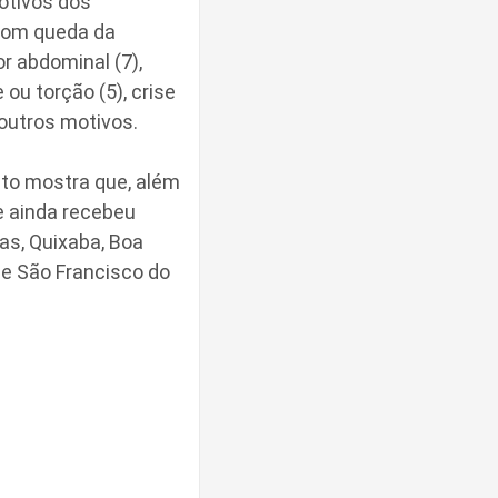
otivos dos
com queda da
or abdominal (7),
ou torção (5), crise
e outros motivos.
ito mostra que, além
e ainda recebeu
as, Quixaba, Boa
de São Francisco do