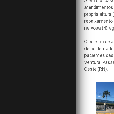
Além dos caso
atendimentos 
própria altura 
rebaixamento d
nervosa (4), ag
O boletim de a
de acidentados
pacientes das
Ventura, Pass
Oeste (RN).