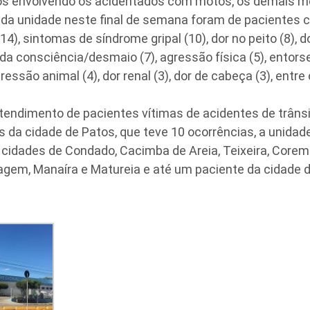
s envolvendo os acidentados com motos, os demais m
da unidade neste final de semana foram de pacientes 
(14), sintomas de síndrome gripal (10), dor no peito (8), d
a consciência/desmaio (7), agressão física (5), entorse 
ressão animal (4), dor renal (3), dor de cabeça (3), entr
tendimento de pacientes vítimas de acidentes de trâns
 da cidade de Patos, que teve 10 ocorrências, a unidad
 cidades de Condado, Cacimba de Areia, Teixeira, Corem
agem, Manaíra e Matureia e até um paciente da cidade 