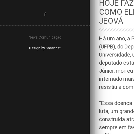
HOJE FAZ
COMO ELE
JEOVÁ
News Comunicação
Há um ano, a P
(UFPB), do De
Design by Smartcat
Universidade, 
deputado esta
Júnior, morreu
internado mais
resistiu a co
“Essa doença 
luta, um gran
construída at
sempre em fav