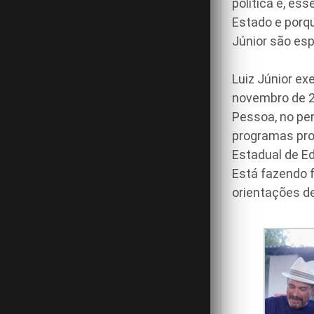
política e, es
Estado e porq
Júnior são esp
Luiz Júnior ex
novembro de 2
Pessoa, no pe
programas pro
Estadual de Ed
Está fazendo 
orientações del