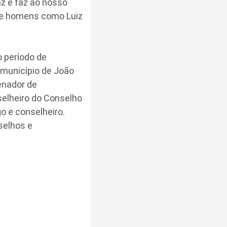
az e faz ao nosso
que homens como Luiz
o período de
 município de João
enador de
elheiro do Conselho
o e conselheiro.
selhos e