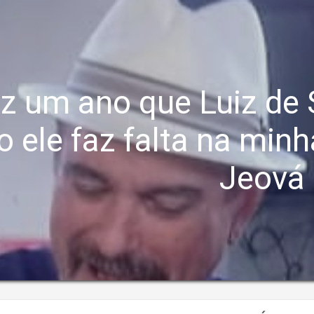
az um ano que Luiz de
 ele faz falta na min
Jeová