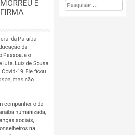
R MORREU E
Pesquisar
AFIRMA
por:
eral da Paraíba
Educação da
o Pessoa, e o
luta. Luiz de Sousa
Covid-19. Ele ficou
essoa, mas não
um companheiro de
araíba humanizada,
nças sociais,
onselheiros na