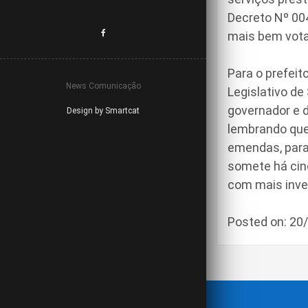
Decreto Nº 00
mais bem vota
Para o prefeit
News Comunicação
Legislativo d
governador e 
Design by Smartcat
lembrando que 
emendas, para
somete há cin
com mais inve
Posted on: 2