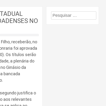
STADUAL
Pesquisar
DADENSES NO
por:
Filho, receberão, no
onraria foi aprovada
). Os títulos serão
ade, a plenária do
 no Ginásio da
 da bancada
o.
segundo justifica o
o aos relevantes
va se aplica ao