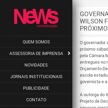
GOVERNA
WILSON 
PRÓXIMO
QUEM SOMOS
O governador d
próximo sábado
ASSESSORIA DE IMPRENSA
pela Câmara Mu
entregues no 
NOVIDADES
Orçamento Dem
escola estadua
JORNAIS INSTITUCIONAIS
governista e a
PUBLICIDADE
A outorga do t
CONTATO
Projeto de De
serviços prest