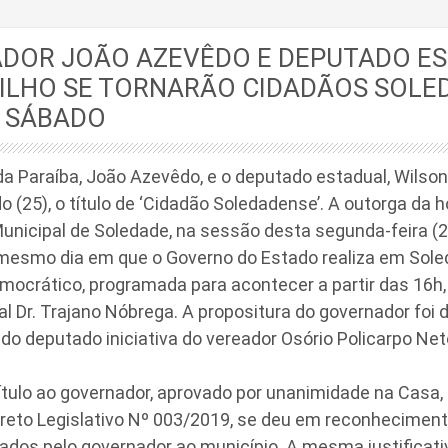
DOR JOÃO AZEVÊDO E DEPUTADO E
FILHO SE TORNARÃO CIDADÃOS SOLE
 SÁBADO
a Paraíba, João Azevêdo, e o deputado estadual, Wilson 
 (25), o título de ‘Cidadão Soledadense’. A outorga da h
nicipal de Soledade, na sessão desta segunda-feira (20
mesmo dia em que o Governo do Estado realiza em Soled
ocrático, programada para acontecer a partir das 16h,
l Dr. Trajano Nóbrega. A propositura do governador foi
 do deputado iniciativa do vereador Osório Policarpo Net
ítulo ao governador, aprovado por unanimidade na Casa, 
creto Legislativo Nº 003/2019, se deu em reconheciment
ados pelo governador ao município. A mesma justificati