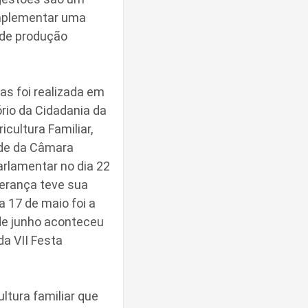
implementar uma
 de produção
as foi realizada em
rio da Cidadania da
cultura Familiar,
sede da Câmara
arlamentar no dia 22
perança teve sua
a 17 de maio foi a
de junho aconteceu
da VII Festa
tura familiar que