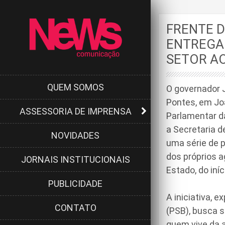
FRENTE D
ENTREGAM
SETOR A
QUEM SOMOS
O governador J
Pontes, em Jo
ASSESSORIA DE IMPRENSA
Parlamentar da
a Secretaria d
NOVIDADES
uma série de p
dos próprios a
JORNAIS INSTITUCIONAIS
Estado, do iní
PUBLICIDADE
A iniciativa, 
CONTATO
(PSB), busca su
quem vive da 