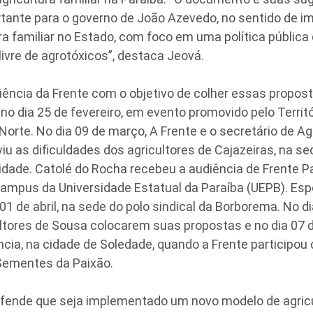
rtante para o governo de João Azevedo, no sentido de 
ra familiar no Estado, com foco em uma política pública
livre de agrotóxicos”, destaca Jeová.
iência da Frente com o objetivo de colher essas propost
 dia 25 de fevereiro, em evento promovido pelo Territó
orte. No dia 09 de março, A Frente e o secretário de Agri
viu as dificuldades dos agricultores de Cajazeiras, na 
idade. Catolé do Rocha recebeu a audiência de Frente P
campus da Universidade Estatual da Paraíba (UEPB). Es
 01 de abril, na sede do polo sindical da Borborema. No di
ultores de Sousa colocarem suas propostas e no dia 07 
ncia, na cidade de Soledade, quando a Frente participou 
Sementes da Paixão.
fende que seja implementado um novo modelo de agricul