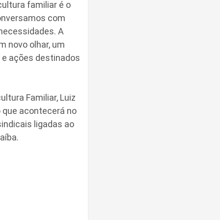
ultura familiar é o
 Conversamos com
 necessidades. A
m novo olhar, um
s e ações destinados
tura Familiar, Luiz
o que acontecerá no
ndicais ligadas ao
aíba.