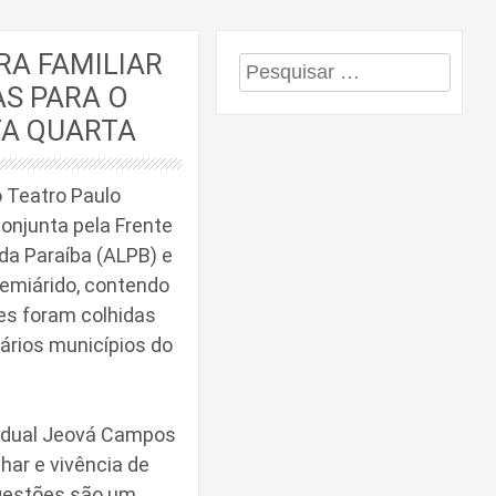
RA FAMILIAR
Pesquisar
AS PARA O
por:
TA QUARTA
o Teatro Paulo
onjunta pela Frente
 da Paraíba (ALPB) e
Semiárido, contendo
ões foram colhidas
vários municípios do
stadual Jeová Campos
lhar e vivência de
ugestões são um