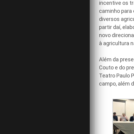
incentive os t
caminho para 
diversos agric
partir daí, el
novo direcion
à agricultura 
Além da presen
Couto e do pr
Teatro Paulo 
campo, além de