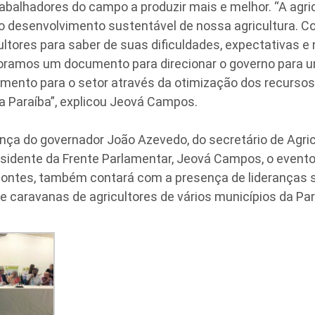
rabalhadores do campo a produzir mais e melhor. “A agric
o desenvolvimento sustentável de nossa agricultura.
ultores para saber de suas dificuldades, expectativas e
aboramos um documento para direcionar o governo para u
amento para o setor através da otimização dos recurso
na Paraíba”, explicou Jeová Campos.
ça do governador João Azevedo, do secretário de Agricul
esidente da Frente Parlamentar, Jeová Campos, o event
Pontes, também contará com a presença de lideranças si
 caravanas de agricultores de vários municípios da Par