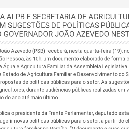
A ALPB E SECRETARIA DE AGRICULTU
 SUGESTÕES DE POLÍTICAS PÚBLIC
O GOVERNADOR JOÃO AZEVEDO NES
oão Azevedo (PSB) receberá, nesta quarta-feira (19), n
ão Pessoa, às 10h, um documento elaborado de forma c
 Água e Agricultura Familiar da Assembleia Legislativa
e Estado de Agricultura Familiar e Desenvolvimento do 
ropostas de políticas públicas para o setor. As sugest
gricultores, durante audiências públicas realizadas em 
cio do ano até maio último.
explica o presidente da Frente Parlamentar, deputado e
gerir novas políticas públicas para o setor, a partir do o
agricultura familiar na Paraíba. “O documento e suas s