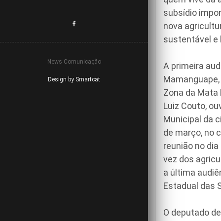
subsídio impo
nova agricultu
sustentável e 
News Comunicação
A primeira aud
Mamanguape, no
Design by Smartcat
Zona da Mata N
Luiz Couto, ou
Municipal da c
de março, no 
reunião no dia
vez dos agric
a última audiê
Estadual das 
O deputado de