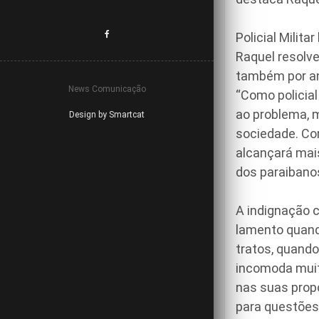
Policial Milit
Raquel resolve
também por ant
News Comunicação
“Como policia
ao problema, 
Design by Smartcat
sociedade. Co
alcançará mai
dos paraibanos
A indignação c
lamento quand
tratos, quando
incomoda muit
nas suas propo
para questões