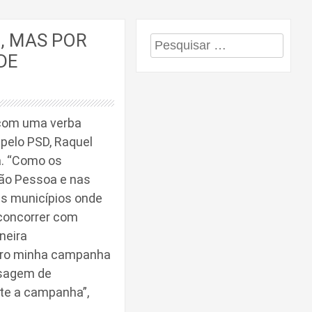
, MAS POR
Pesquisar
DE
por:
 com uma verba
 pelo PSD, Raquel
a. “Como os
ão Pessoa e nas
es municípios onde
 concorrer com
neira
erro minha campanha
nsagem de
te a campanha”,