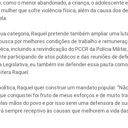
e, como o menor abandonado, a criança, o adolescente 
 mulher que sofre violência física, além da causa dos 
ela.
sua categoria, Raquel pretende também ampliar uma luta
 busca por melhores condições de trabalho e remunera
ica, incluindo a reivindicação do PCCR da Polícia Militar
ente participando de atos públicos e das reuniões de defi
 Legislativa, eu também irei defender essa pauta com
eitera Raquel.
olítica, Raquel quer construir um mandato popular. “Nã
que conquistei foi fruto de meus esforços e de muito tra
las mãos do povo e por isso serei uma defensora de s
á sempre receptivo às causas que melhorem a vida das 