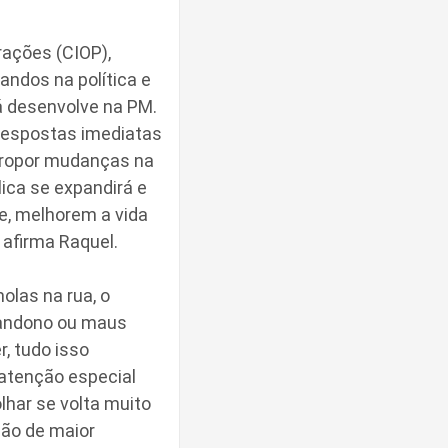
rações (CIOP),
andos na política e
á desenvolve na PM.
respostas imediatas
propor mudanças na
ica se expandirá e
e, melhorem a vida
 afirma Raquel.
olas na rua, o
bandono ou maus
, tudo isso
atenção especial
lhar se volta muito
ção de maior