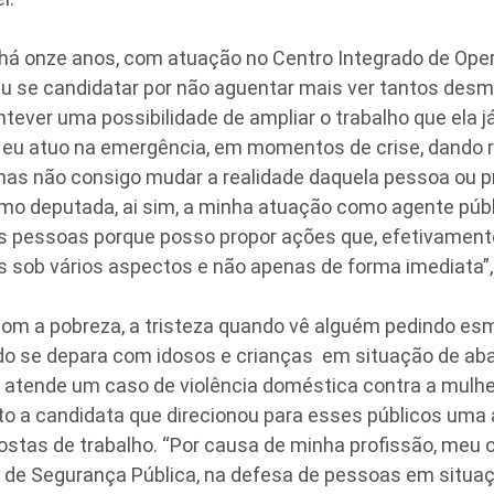
ar há onze anos, com atuação no Centro Integrado de Ope
u se candidatar por não aguentar mais ver tantos desm
ever uma possibilidade de ampliar o trabalho que ela j
l eu atuo na emergência, em momentos de crise, dando 
mas não consigo mudar a realidade daquela pessoa ou 
mo deputada, ai sim, a minha atuação como agente públ
s pessoas porque posso propor ações que, efetivament
 sob vários aspectos e não apenas de forma imediata”,
om a pobreza, a tristeza quando vê alguém pedindo esm
o se depara com idosos e crianças em situação de a
 atende um caso de violência doméstica contra a mulher
o a candidata que direcionou para esses públicos uma 
stas de trabalho. “Por causa de minha profissão, meu o
 de Segurança Pública, na defesa de pessoas em situa