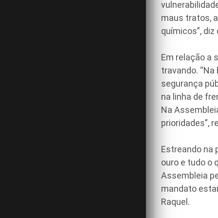
vulnerabilidad
maus tratos, a
químicos”, diz 
Em relação a 
travando. “Na
segurança públ
na linha de fr
Na Assembleia
prioridades”, r
Estreando na p
ouro e tudo o 
Assembleia pe
mandato estar
Raquel.