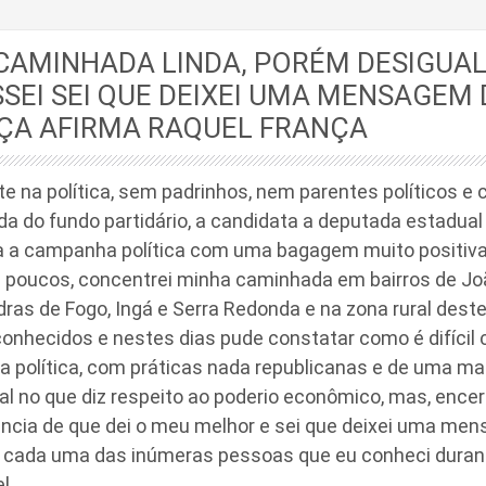
CAMINHADA LINDA, PORÉM DESIGUAL
SEI SEI QUE DEIXEI UMA MENSAGEM 
ÇA AFIRMA RAQUEL FRANÇA
e na política, sem padrinhos, nem parentes políticos e
bida do fundo partidário, a candidata a deputada estadual
a a campanha política com uma bagagem muito positiv
 poucos, concentrei minha caminhada em bairros de Jo
ras de Fogo, Ingá e Serra Redonda e na zona rural dest
conhecidos e nestes dias pude constatar como é difícil
a política, com práticas nada republicanas e de uma ma
al no que diz respeito ao poderio econômico, mas, enc
ncia de que dei o meu melhor e sei que deixei uma me
cada uma das inúmeras pessoas que eu conheci duran
l.