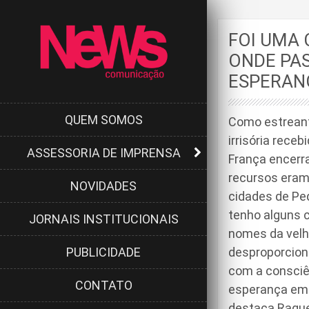
FOI UMA 
ONDE PAS
ESPERAN
QUEM SOMOS
Como estreant
irrisória rece
ASSESSORIA DE IMPRENSA
França encerr
recursos eram
NOVIDADES
cidades de Ped
tenho alguns 
JORNAIS INSTITUCIONAIS
nomes da velh
PUBLICIDADE
desproporcion
com a consciê
CONTATO
esperança em 
destaca Raque