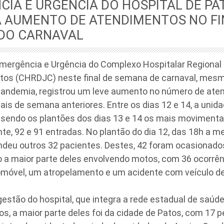
IA E URGÊNCIA DO HOSPITAL DE PA
A AUMENTO DE ATENDIMENTOS NO FI
DO CARNAVAL
Emergência e Urgência do Complexo Hospitalar Regiona
tos (CHRDJC) neste final de semana de carnaval, mesmo
pandemia, registrou um leve aumento no número de at
nais de semana anteriores. Entre os dias 12 e 14, a unida
sendo os plantões dos dias 13 e 14 os mais moviment
e, 92 e 91 entradas. No plantão do dia 12, das 18h a mei
deu outros 32 pacientes. Destes, 42 foram ocasionado
o a maior parte deles envolvendo motos, com 36 ocorrên
omóvel, um atropelamento e um acidente com veículo de
 gestão do hospital, que integra a rede estadual de saúd
s, a maior parte deles foi da cidade de Patos, com 17 p