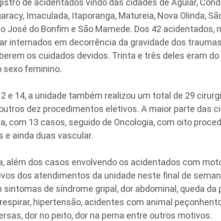
gistro de acidentados vindo das cidades de Aguiar, Con
Igaracy, Imaculada, Itaporanga, Matureia, Nova Olinda, S
ão José do Bonfim e São Mamede. Dos 42 acidentados, 
car internados em decorrência da gravidade dos trauma
berem os cuidados devidos. Trinta e três deles eram do
 sexo feminino.
12 e 14, a unidade também realizou um total de 29 cirurg
utros dez procedimentos eletivos. A maior parte das ci
ia, com 13 casos, seguido de Oncologia, com oito proce
is e ainda duas vascular.
, além dos casos envolvendo os acidentados com mot
tivos dos atendimentos da unidade neste final de sema
sintomas de síndrome gripal, dor abdominal, queda da pr
 respirar, hipertensão, acidentes com animal peçonhento,
rsas, dor no peito, dor na perna entre outros motivos.