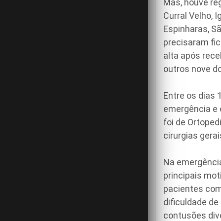
Mas, houve re
Curral Velho, 
Espinharas, S
precisaram fi
alta após rece
outros nove do
Entre os dias 
emergência e o
foi de Ortoped
cirurgias gera
Na emergência
principais mo
pacientes com 
dificuldade de
contusões dive