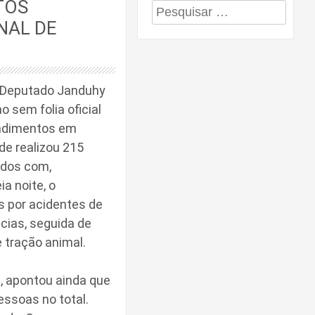
TOS
Pesquisar
NAL DE
por:
l Deputado Janduhy
 sem folia oficial
endimentos em
de realizou 215
ados com,
a noite, o
s por acidentes de
cias, seguida de
 tração animal.
e, apontou ainda que
essoas no total.