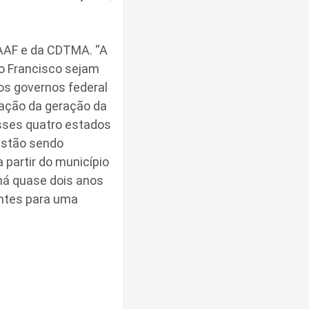
PAAF e da CDTMA. “A
ão Francisco sejam
s governos federal
tação da geração da
sses quatro estados
estão sendo
 partir do município
há quase dois anos
antes para uma