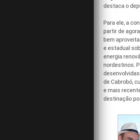
destaca o dep
Para ele, a c
partir de agor
bem aproveita
e estadual so
energia renov
nordestinos. 
desenvolvidas 
de Cabrobó, c
e mais recent
destinação pos