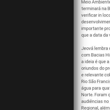
Meio Ambiente 
terminará na B
verificar in l
desenvolvimen
importante pro
que a data da v
Jeová lembra q
com Bacias Hi
a ideia é que 
oriundos do p
e relevante c
Rio São Franci
água para qua
Norte. Foram q
audiências no 
Regional, além