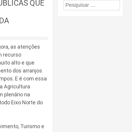
PÚBLICAS QUE
Pesquisar
por:
 DA
gora, as atenções
m recurso
ito alto e que
ento dos arranjos
ampos. E é com essa
a Agricultura
m plenário na
todo Eixo Norte do
vimento, Turismo e