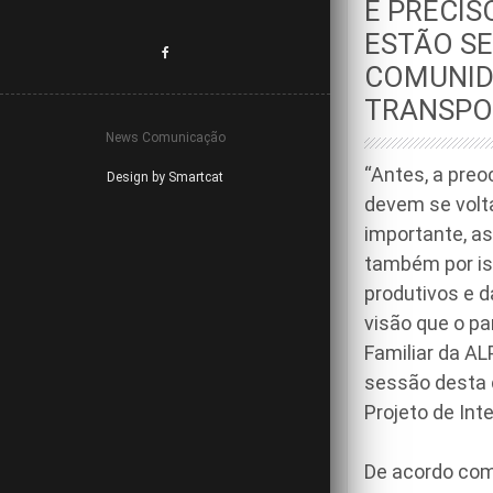
É PRECIS
ESTÃO S
COMUNID
TRANSPO
News Comunicação
“Antes, a pre
Design by Smartcat
devem se volta
importante, a
também por is
produtivos e 
visão que o pa
Familiar da AL
sessão desta q
Projeto de Int
De acordo com