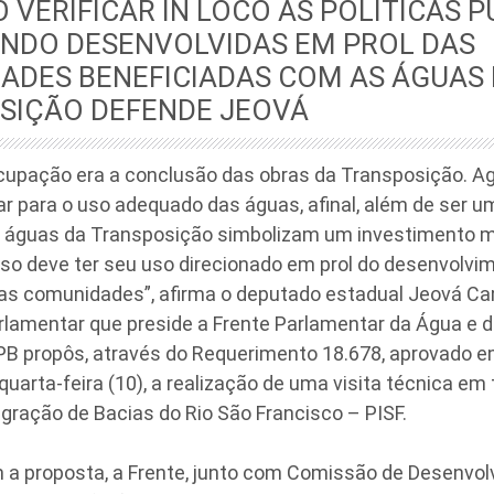
O VERIFICAR IN LOCO AS POLÍTICAS 
ENDO DESENVOLVIDAS EM PROL DAS
ADES BENEFICIADAS COM AS ÁGUAS
SIÇÃO DEFENDE JEOVÁ
ocupação era a conclusão das obras da Transposição. A
r para o uso adequado das águas, afinal, além de ser u
s águas da Transposição simbolizam um investimento mu
so deve ter seu uso direcionado em prol do desenvolvim
das comunidades”, afirma o deputado estadual Jeová C
rlamentar que preside a Frente Parlamentar da Água e d
PB propôs, através do Requerimento 18.678, aprovado e
uarta-feira (10), a realização de uma visita técnica em 
egração de Bacias do Rio São Francisco – PISF.
 a proposta, a Frente, junto com Comissão de Desenvol