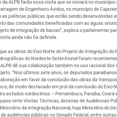
da ALPB farão essa visita que se iniciará no município
arragem de Engenheiro Ávidos, no município de Cajazeir
oco as políticas públicas que estão sendo desenvolvidas 
to das comunidades beneficiadas com as águas oriun
jeto de integração de bacias”, explica o parlamentar pa
isita ainda não foi definida.
ue as obras do Eixo Norte do Projeto de Integração do 
drográficas do Nordeste Setentrional foram recenteme
a ALPB dê sua colaboração também no uso racional dos 
rojeto. “Nos últimos sete anos, os deputados paraibano
olaboração em favor da conclusão das obras da transpo
sco, de modo destacado em prol da conclusão do Eixo No
tro estados nordestinos – Pernambuco, Paraíba, Ceará 
uase vinte Visitas Técnicas, dezenas de Audiências Pú
Ministério da Integração Nacional, hoje Ministério do 
 de audiências públicas no Senado Federal, entre outra