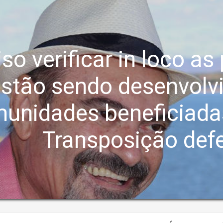
iso verificar in loco as
stão sendo desenvolv
unidades beneficiada
Transposição def