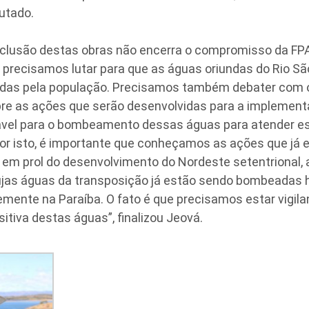
utado.
onclusão destas obras não encerra o compromisso da F
a precisamos lutar para que as águas oriundas do Rio S
das pela população. Precisamos também debater com o
bre as ações que serão desenvolvidas para a implemen
ável para o bombeamento dessas águas para atender e
Por isto, é importante que conheçamos as ações que já 
em prol do desenvolvimento do Nordeste setentrional, a
ujas águas da transposição já estão sendo bombeadas 
emente na Paraíba. O fato é que precisamos estar vigil
itiva destas águas”, finalizou Jeová.