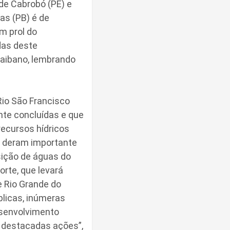
 de Cabrobó (PE) e
as (PB) é de
em prol do
das deste
raibano, lembrando
Rio São Francisco
nte concluídas e que
recursos hídricos
s deram importante
sição de águas do
rte, que levará
e Rio Grande do
blicas, inúmeras
Desenvolvimento
s destacadas ações”,