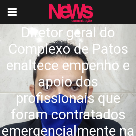
Diretor geral do
Complexo de Patos
enaltece empenho e
apoio dos
profissionais que
foram contratados
emergencialmente na