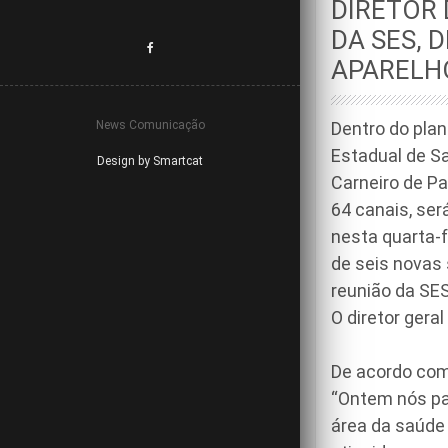
DIRETOR 
DA SES, 
APARELH
News Comunicação
Dentro do pla
Estadual de S
Design by Smartcat
Carneiro de P
64 canais, se
nesta quarta-f
de seis novas
reunião da SES
O diretor gera
De acordo com 
“Ontem nós pa
área da saúde