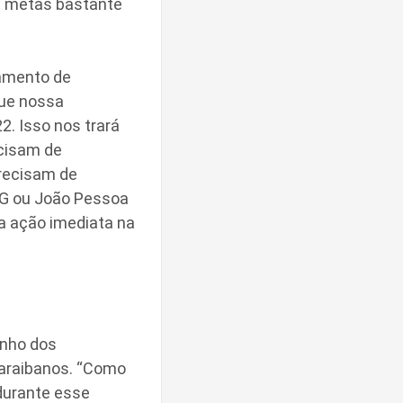
om metas bastante
pamento de
que nossa
. Isso nos trará
cisam de
precisam de
CG ou João Pessoa
a ação imediata na
enho dos
paraibanos. “Como
durante esse