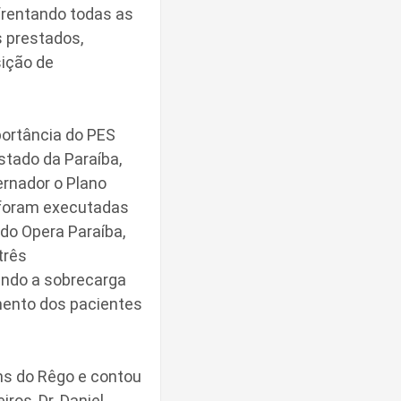
frentando todas as
 prestados,
sição de
portância do PES
stado da Paraíba,
rnador o Plano
 foram executadas
do Opera Paraíba,
três
ando a sobrecarga
mento dos pacientes
ns do Rêgo e contou
ros, Dr. Daniel