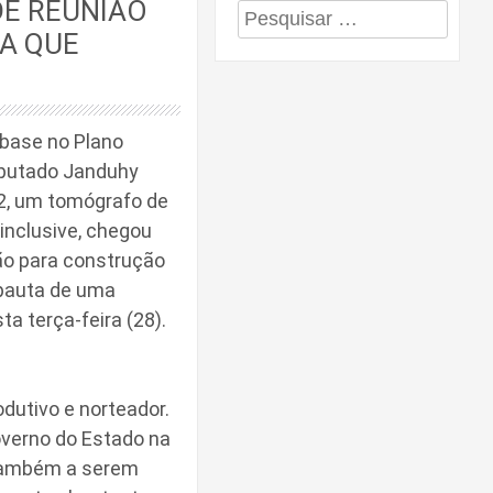
DE REUNIÃO
Pesquisar
SA QUE
por:
 base no Plano
eputado Janduhy
22, um tomógrafo de
inclusive, chegou
ção para construção
 pauta de uma
a terça-feira (28).
dutivo e norteador.
verno do Estado na
 também a serem