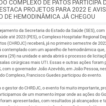
DO COMPLEXO DE PATOS PARTICIPA 
DESTACA PROJETOS PARA 2022 E AVI
O DE HEMODINÂMICA JÁ CHEGOU
nejamento da Secretaria do Estado da Saúde (SES), com
aúde até 2023 (PES), o Complexo Hospitalar Regional D
atos (CHRDJC) receberá, já no primeiro semestre de 20
rá contemplado com um aparelho de hemodinâmica que, 
eira (29) na unidade e ainda abrirá o processo de licita
 salas cirúrgicas mais UTI. Essas e outras ações foram
, com o governador João Azevêdo, em João Pessoa, nest
l do Complexo, Francisco Guedes participou do evento.
o gestor do CHRDJC, o evento foi muito importante, pro
rticipamos de um momento ímpar onde as ações do Go
 foram apresentadas, com resultados já alcançados e