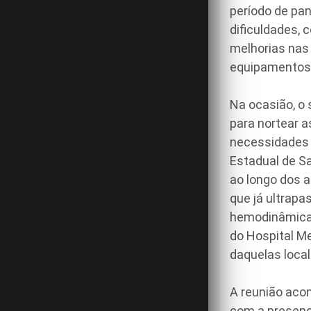
período de pa
dificuldades,
melhorias nas 
equipamentos”,
Na ocasião, o
para nortear a
necessidades 
Estadual de S
ao longo dos 
que já ultrapa
hemodinâmicas
do Hospital M
daquelas local
A reunião aco
com a presença