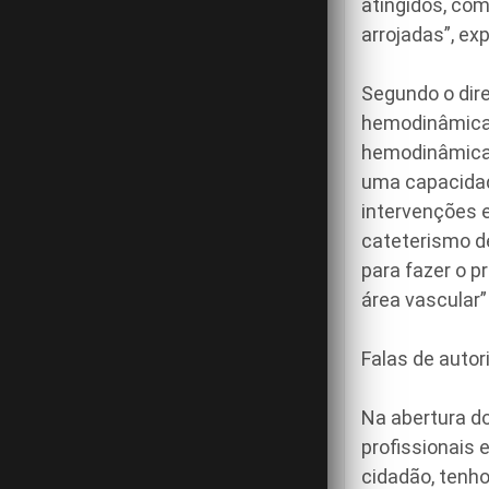
atingidos, com
arrojadas”, exp
Segundo o dir
hemodinâmica 
hemodinâmica 
uma capacidad
intervenções 
cateterismo d
para fazer o 
área vascular”
Falas de auto
Na abertura d
profissionais
cidadão, tenh