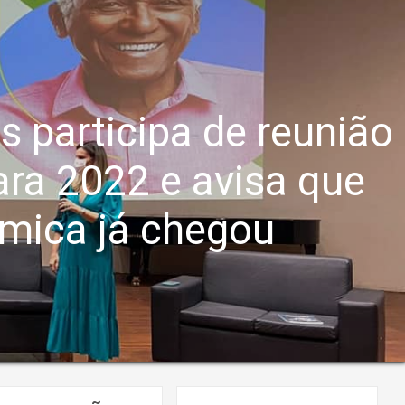
 participa de reunião
ara 2022 e avisa que
mica já chegou