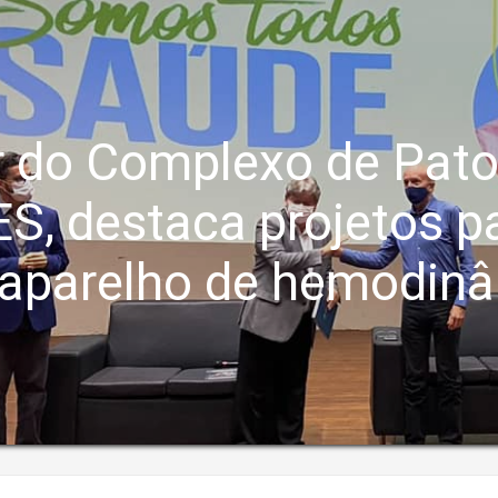
r do Complexo de Patos
ES, destaca projetos p
aparelho de hemodinâ