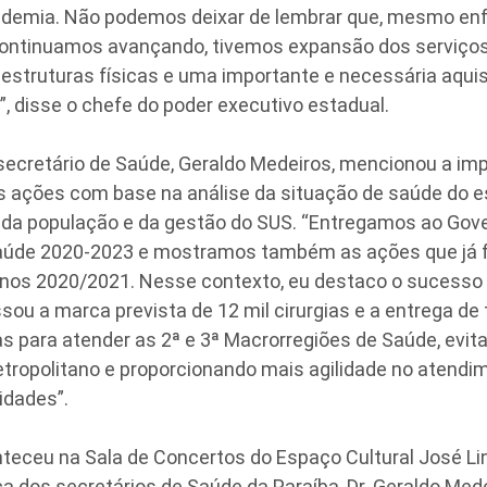
ndemia. Não podemos deixar de lembrar que, mesmo en
 continuamos avançando, tivemos expansão dos serviços
estruturas físicas e uma importante e necessária aqui
 disse o chefe do poder executivo estadual.
 secretário de Saúde, Geraldo Medeiros, mencionou a im
s ações com base na análise da situação de saúde do e
da população e da gestão do SUS. “Entregamos ao Gove
aúde 2020-2023 e mostramos também as ações que já
anos 2020/2021. Nesse contexto, eu destaco o sucesso 
ssou a marca prevista de 12 mil cirurgias e a entrega de 
 para atender as 2ª e 3ª Macrorregiões de Saúde, evit
etropolitano e proporcionando mais agilidade no atendi
idades”.
nteceu na Sala de Concertos do Espaço Cultural José Li
 dos secretários de Saúde da Paraíba, Dr. Geraldo Medei