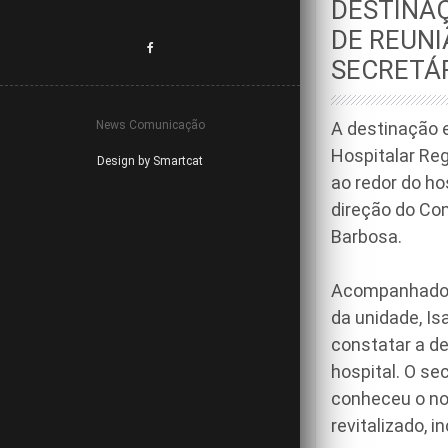
DESTINAÇ
DE REUNI
SECRETÁ
News Comunicação
A destinação e
Hospitalar Re
Design by Smartcat
ao redor do ho
direção do Com
Barbosa.
Acompanhado d
da unidade, Is
constatar a de
hospital. O se
conheceu o nov
revitalizado, 