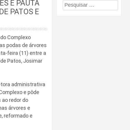
ES É PAUTA
Pesquisar
DE PATOS E
por:
o do Complexo
as podas de árvores
a-feira (11) entre a
 de Patos, Josimar
tora administrativa
o Complexo e pôde
 ao redor do
 nas árvores e
e, reformado e