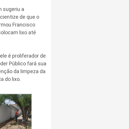
m sugeriu a
ientize de que o
irmou Francisco
olocam lixo até
le é proliferador de
der Público fará sua
enção da limpeza da
 do lixo.