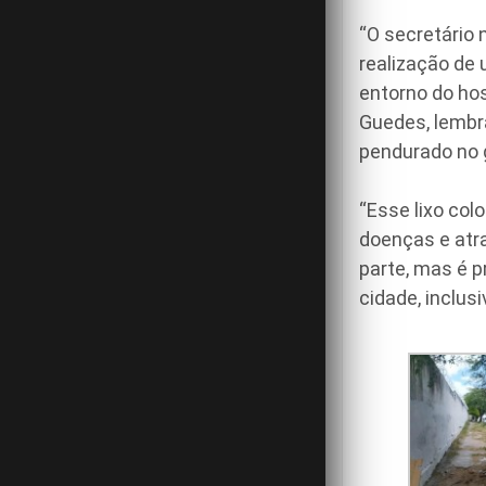
“O secretário 
realização de
entorno do hos
Guedes, lembr
pendurado no 
“Esse lixo col
doenças e atra
parte, mas é 
cidade, inclus