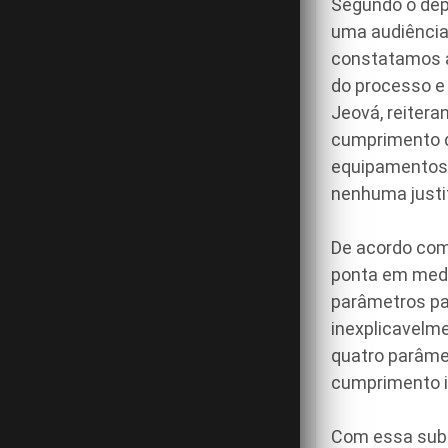
Segundo o dep
uma audiência 
constatamos a
do processo e
Jeová, reiter
cumprimento d
equipamentos 
nenhuma justif
De acordo com 
ponta em medi
parâmetros pa
inexplicavelm
quatro parâmet
cumprimento in
Com essa subu