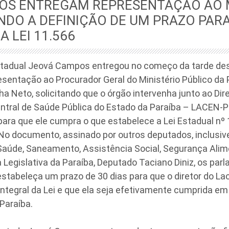
OS ENTREGAM REPRESENTAÇÃO AO
NDO A DEFINIÇÃO DE UM PRAZO PAR
A LEI 11.566
tadual Jeová Campos entregou no começo da tarde des
esentação ao Procurador Geral do Ministério Público da P
a Neto, solicitando que o órgão intervenha junto ao Dir
ntral de Saúde Pública do Estado da Paraíba – LACEN-PB
para que ele cumpra o que estabelece a Lei Estadual n
 No documento, assinado por outros deputados, inclusiv
aúde, Saneamento, Assistência Social, Segurança Alime
 Legislativa da Paraíba, Deputado Taciano Diniz, os pa
stabeleça um prazo de 30 dias para que o diretor do L
ntegral da Lei e que ela seja efetivamente cumprida em
Paraíba.