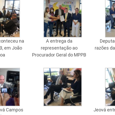
conteceu na
A entrega da
Deputa
B, em João
representação ao
razões d
oa
Procurador Geral do MPPB
ová Campos
Jeová ent