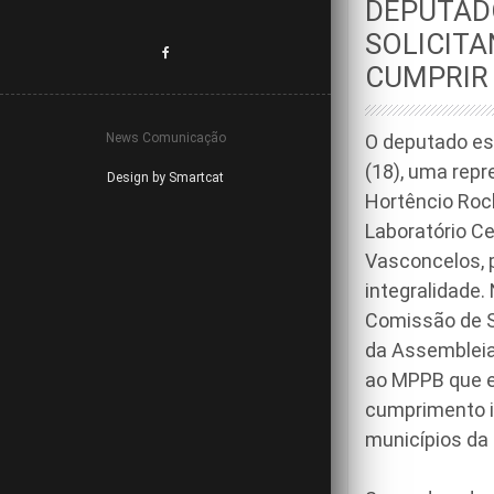
DEPUTAD
SOLICITA
CUMPRIR 
News Comunicação
O deputado es
(18), uma repr
Design by Smartcat
Hortêncio Roch
Laboratório Ce
Vasconcelos, 
integralidade.
Comissão de S
da Assembleia
ao MPPB que e
cumprimento i
municípios da 