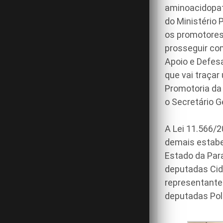
aminoacidopati
do Ministério 
os promotores
prosseguir co
Apoio e Defes
que vai traçar
Promotoria da 
o Secretário G
A Lei 11.566/
demais estabe
Estado da Para
deputadas Cida
representante
deputadas Poll