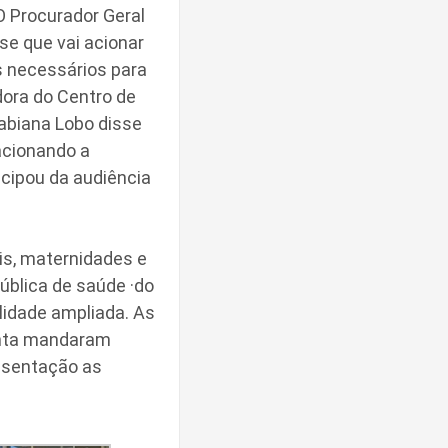
O Procurador Geral
sse que vai acionar
 necessários para
dora do Centro de
abiana Lobo disse
 acionando a
icipou da audiência
is, maternidades e
blica de saúde ·do
lidade ampliada. As
Panta mandaram
esentação as