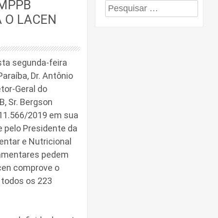
 MPPB
Pesquisar
A O LACEN
por:
ta segunda-feira
araíba, Dr. Antônio
etor-Geral do
, Sr. Bergson
º 11.566/2019 em sua
e pelo Presidente da
ntar e Nutricional
rlamentares pedem
acen comprove o
 todos os 223