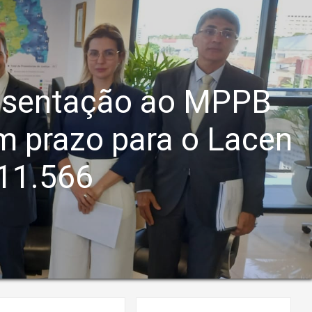
esentação ao MPPB
um prazo para o Lacen
 11.566