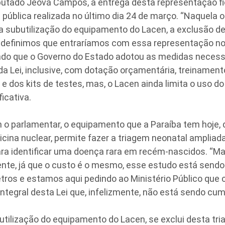
utado Jeová Campos, a entrega desta representação fi
pública realizada no último dia 24 de março. “Naquela o
 subutilização do equipamento do Lacen, a exclusão de
 definimos que entraríamos com essa representação n
ando que o Governo do Estado adotou as medidas necess
a Lei, inclusive, com dotação orçamentária, treinamen
e dos kits de testes, mas, o Lacen ainda limita o uso 
icativa.
o parlamentar, o equipamento que a Paraíba tem hoje, 
cina nuclear, permite fazer a triagem neonatal ampliad
ra identificar uma doença rara em recém-nascidos. “Ma
ente, já que o custo é o mesmo, esse estudo está send
ros e estamos aqui pedindo ao Ministério Público que 
tegral desta Lei que, infelizmente, não está sendo cump
tilização do equipamento do Lacen, se exclui desta tr