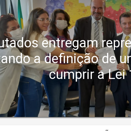
utados entregam repr
itando a definição de 
cumprir a Lei