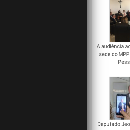
A audiência a
sede do MPP
Pess
Deputado Je