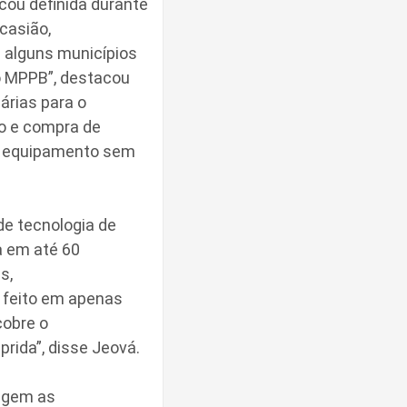
cou definida durante
casião,
 alguns municípios
o MPPB”, destacou
árias para o
to e compra de
do equipamento sem
de tecnologia de
a em até 60
s,
o feito em apenas
cobre o
rida”, disse Jeová.
iagem as