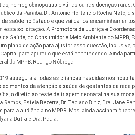
as, hemoglobinopatias e várias outras doenças raras. 
Público da Paraíba, Dr. Antônio Hortêncio Rocha Neto, di
 de saúde no Estado e que vai dar os encaminhamentos
m essa solicitação. A Promotora de Justiça e Coordena
a da Saúde, do Consumidor e Meio Ambiente do MPPB, F
 um plano de ação para ajustar essa questão, inclusive,
Capital para apurar o que está acontecendo. Ainda part
eral do MPPB, Rodrigo Nóbrega.
2019 assegura a todas as crianças nascidas nos hospita
lecimentos de atenção à saúde de gestantes da rede pú
íba, o direito ao teste de triagem neonatal na sua moda
 Ramos, Estela Bezerra, Dr. Taciano Diniz, Dra. Jane 
s para a audiência no MPPB. Mas, ainda assinam à repr
yana Dutra e Dra. Paula.