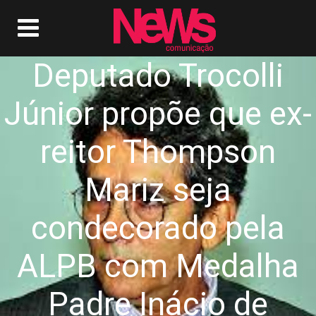
Deputado Trocolli
Júnior propõe que ex-
reitor Thompson
Mariz seja
condecorado pela
ALPB com Medalha
Padre Inácio de