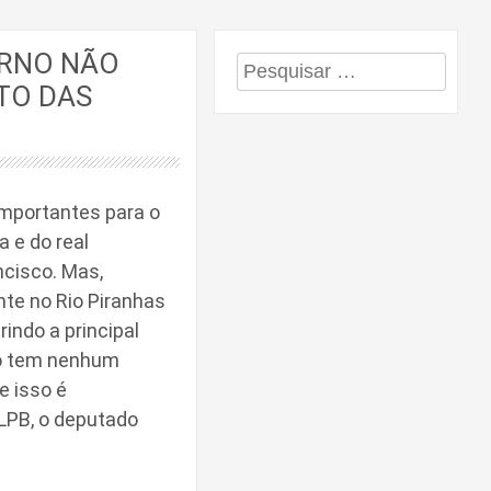
ERNO NÃO
Pesquisar
TO DAS
por:
importantes para o
 e do real
ncisco. Mas,
nte no Rio Piranhas
indo a principal
ão tem nenhum
e isso é
LPB, o deputado