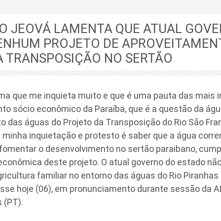
O JEOVÁ LAMENTA QUE ATUAL GOV
ENHUM PROJETO DE APROVEITAMEN
A TRANSPOSIÇÃO NO SERTÃO
ma que me inquieta muito e que é uma pauta das mais 
to sócio econômico da Paraíba, que é a questão da água
o das águas do Projeto da Transposição do Rio São Fra
a minha inquietação e protesto é saber que a água corre
fomentar o desenvolvimento no sertão paraibano, cumpr
econômica deste projeto. O atual governo do estado n
gricultura familiar no entorno das águas do Rio Piranhas 
disse hoje (06), em pronunciamento durante sessão da A
 (PT).