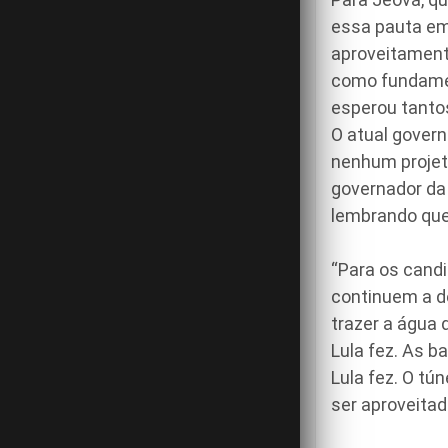
essa pauta em
aproveitament
como fundamen
esperou tanto
O atual govern
nenhum projeto
governador da 
lembrando que 
“Para os candi
continuem a de
trazer a água 
Lula fez. As b
Lula fez. O tún
ser aproveitada