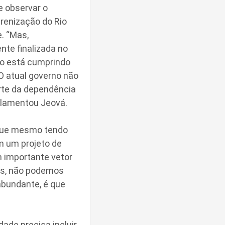
e observar o
erenização do Rio
e. “Mas,
nte finalizada no
não está cumprindo
 O atual governo não
erte da dependência
 lamentou Jeová.
 que mesmo tendo
m um projeto de
m importante vetor
as, não podemos
abundante, é que
ade precisa incluir