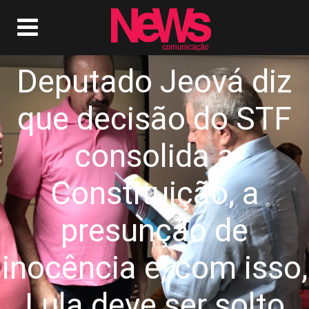
Deputado Jeová diz
que decisão do STF
consolida a
Constituição, a
presunção de
inocência e, com isso,
Lula deve ser solto