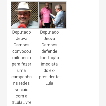
Deputado
Deputado
Jeová
Jeová
Campos
Campos
convocou
defende
militancia
libertação
para fazer
imediata
uma
do ex-
campanha
presidente
ns redes
Lula
sociais
com a
#LulaLivre