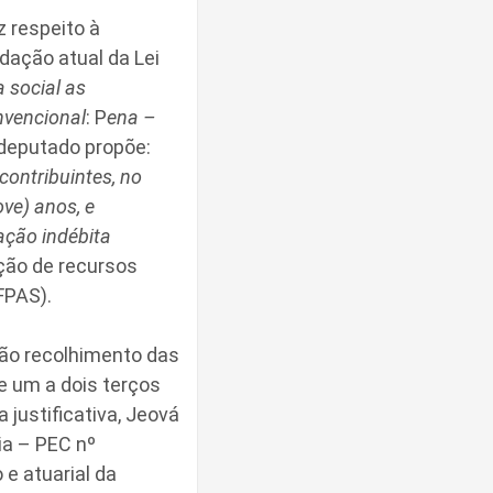
 respeito à
dação atual da Lei
a social as
nvencional
: P
ena –
 deputado propõe:
contribuintes, no
ove) anos, e
ação indébita
ação de recursos
FPAS).
não recolhimento das
e um a dois terços
 justificativa, Jeová
ia – PEC nº
 e atuarial da