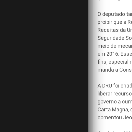
O deputado ta
proibir que a 
Receitas da U
Seguridade So
meio de mecan
em 2016. Esses
fins, especial
manda a Const
A DRU foi cria
liberar recur
governo a cump
Carta Magna, d
comentou Jeová