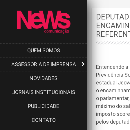
DEPUTAD
ENCAMIN
REFERENT
QUEM SOMOS
ASSESSORIA DE IMPRENSA
Entendendo a 
Previdência So
NOVIDADES
estadual Jeová
o encaminhame
JORNAIS INSTITUCIONAIS
o parlamentar,
PUBLICIDADE
máximo do salá
imposto sobre
CONTATO
pelos deputado