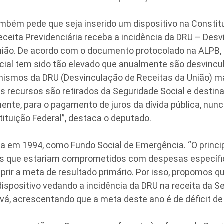
mbém pede que seja inserido um dispositivo na Constitu
Receita Previdenciária receba a incidência da DRU – Des
nião. De acordo com o documento protocolado na ALPB, 
cial tem sido tão elevado que anualmente são desvincu
ismos da DRU (Desvinculação de Receitas da União) ma
 recursos são retirados da Seguridade Social e destin
mente, para o pagamento de juros da dívida pública, nu
ituição Federal”, destaca o deputado.
da em 1994, como Fundo Social de Emergência. “O princip
sos que estariam comprometidos com despesas específic
rir a meta de resultado primário. Por isso, propomos qu
ispositivo vedando a incidência da DRU na receita da Se
, acrescentando que a meta deste ano é de déficit de 