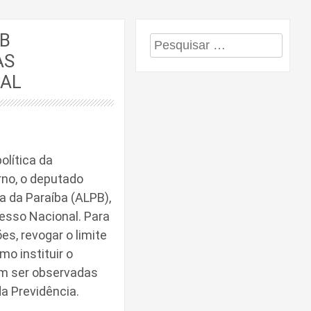
PB
Pesquisar
AS
por:
IAL
olítica da
rno, o deputado
a da Paraíba (ALPB),
esso Nacional. Para
es, revogar o limite
mo instituir o
em ser observadas
a Previdência.