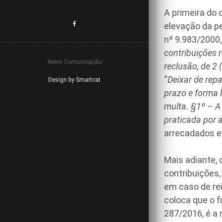
A primeira do 
elevação da pe
nº 9.983/2000,
contribuições 
News Comunicação
reclusão, de 2 
“
Deixar de repa
Design by Smartcat
prazo e forma 
multa.
§1º – A
praticada por 
arrecadados e 
Mais adiante, 
contribuições,
em caso de rei
coloca que o 
287/2016, é a 