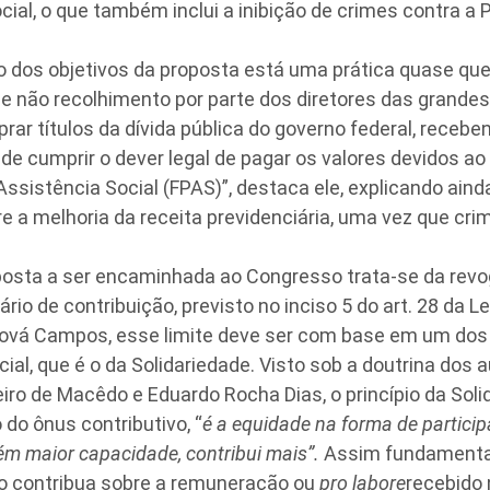
cial, o que também inclui a inibição de crimes contra a 
 dos objetivos da proposta está uma prática quase que 
e não recolhimento por parte dos diretores das grand
ar títulos da dívida pública do governo federal, recebe
s de cumprir o dever legal de pagar os valores devidos a
Assistência Social (FPAS)”, destaca ele, explicando ain
a melhoria da receita previdenciária, uma vez que crimi
oposta a ser encaminhada ao Congresso trata-se da revo
rio de contribuição, previsto no inciso 5 do art. 28 da L
ová Campos, esse limite deve ser com base em um dos p
ial, que é o da Solidariedade. Visto sob a doutrina dos 
ro de Macêdo e Eduardo Rocha Dias, o princípio da Soli
 do ônus contributivo, “
é a equidade na forma de particip
ém maior capacidade, contribui mais”.
Assim fundamenta
o contribua sobre a remuneração ou
pro labore
recebido