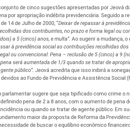
conjunto de cinco sugestões apresentadas por Jeová diz
na por apropriação indébita previdenciária. Seguido a re
 de 14 de Julho de 2000, “
Deixar de repassar à previdênci
recolhidas dos contribuintes, no prazo e forma legal ou co
(dois) a 5 (cinco) anos, e multa”.
Ao sugerir a mudança, o
ssar à previdência social as contribuições recolhidas dos 
legal ou convencional
:
Pena – reclusão de 5 (cinco) a 9 (n
 pena será aumentada de 1/3 quando se tratar de apropri
agente público”.
Jeová acredita que isso inibirá a soneg
devidos ao Fundo de Previdência e Assistência Social (
o parlamentar sugere que seja tipificado como crime o 
 definindo pena de 2 a 8 anos, com o aumento de pena d
ncidência ou quando se tratar de agente público. Em sua
fundamento maior da proposta de Reforma da Previdênc
necessidade de buscar o equilíbrio econômico financeiro