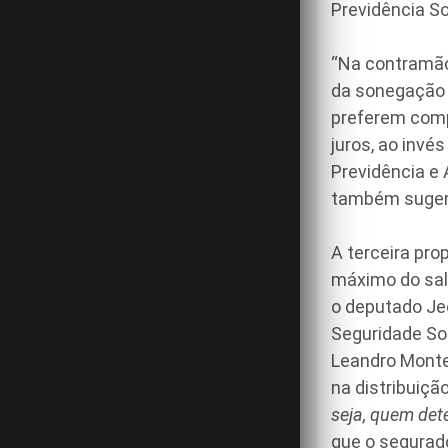
Previdência So
“Na contramão
da sonegação 
preferem compr
juros, ao invé
Previdência e 
também sugere 
A terceira pr
máximo do salá
o deputado Je
Seguridade Soc
Leandro Montei
na distribuição
seja, quem det
que o segurad