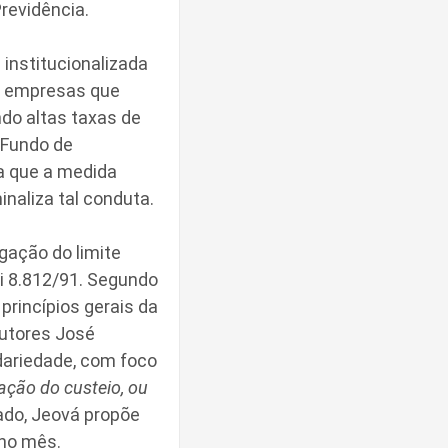
Previdência.
institucionalizada
es empresas que
ndo altas taxas de
o Fundo de
da que a medida
naliza tal conduta.
gação do limite
ei 8.812/91. Segundo
rincípios gerais da
autores José
dariedade, com foco
ação do custeio, ou
do, Jeová propõe
 no mês.