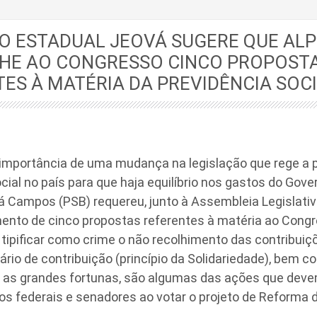
O ESTADUAL JEOVÁ SUGERE QUE AL
HE AO CONGRESSO CINCO PROPOST
ES À MATÉRIA DA PREVIDÊNCIA SOC
importância de uma mudança na legislação que rege a p
cial no país para que haja equilíbrio nos gastos do Gove
 Campos (PSB) requereu, junto à Assembleia Legislativ
nto de cinco propostas referentes à matéria ao Congr
 tipificar como crime o não recolhimento das contribuiçõ
rio de contribuição (princípio da Solidariedade), bem co
 as grandes fortunas, são algumas das ações que dev
s federais e senadores ao votar o projeto de Reforma d