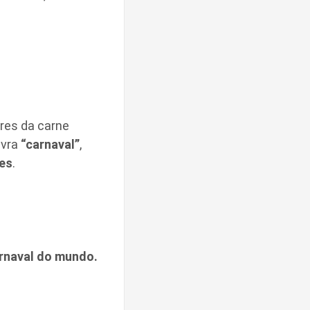
eres da carne
avra
“carnaval”
,
es
.
rnaval do mundo.