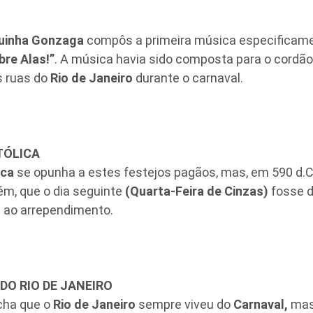
uinha Gonzaga
compôs a primeira música especificame
bre Alas!”
. A música havia sido composta para o cordão
s ruas do
Rio de Janeiro
durante o carnaval.
TÓLICA
ica
se opunha a estes festejos pagãos, mas, em 590 d.C
rém, que o dia seguinte
(Quarta-Feira de Cinzas)
fosse d
 ao arrependimento.
DO RIO DE JANEIRO
cha que o
Rio de Janeiro
sempre viveu do
Carnaval,
mas