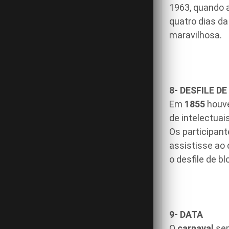
1963, quando 
quatro dias da
maravilhosa.
8- DESFILE DE
Em
1855
houve
de intelectua
Os participant
assistisse ao d
o desfile de b
9- DATA
O
carnaval
sem