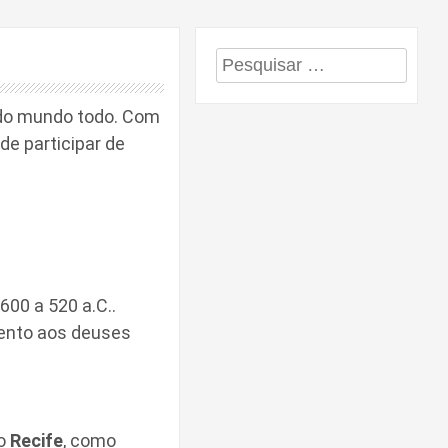
Pesquisar
por:
 do mundo todo. Com
de participar de
00 a 520 a.C..
mento aos deuses
do
Recife
, como