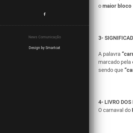
o
maior bloco
3- SIGNIFICA
News Comunicação
Design by Smartcat
A palavra
“car
marcado pela
sendo que
“ca
4- LIVRO DOS
O carnaval do