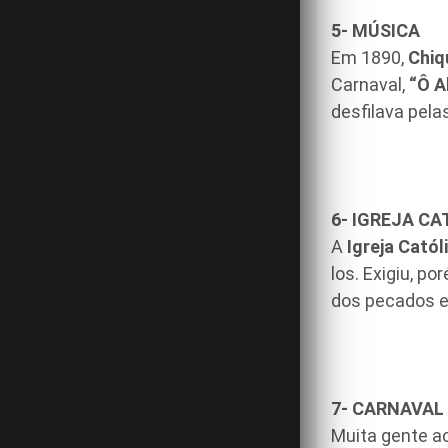
5- MÚSICA
Em 1890,
Chiq
Carnaval,
“Ô A
desfilava pela
6- IGREJA CA
A
Igreja Catól
los. Exigiu, po
dos pecados e
7- CARNAVAL 
Muita gente a