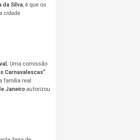
 da Silva
, é que os
da cidade
val.
Uma comissão
s Carnavalescas”
.
 família real
de Janeiro
autorizou
rta-feira de