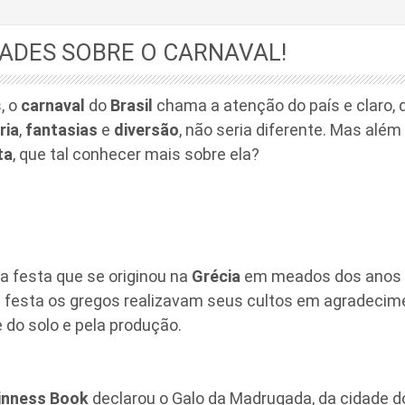
ADES SOBRE O CARNAVAL!
, o
carnaval
do
Brasil
chama a atenção do país e claro,
ria
,
fantasias
e
diversão
, não seria diferente. Mas além 
ta
, que tal conhecer mais sobre ela?
 festa que se originou na
Grécia
em meados dos anos 6
 festa os gregos realizavam seus cultos em agradeci
e do solo e pela produção.
nness Book
declarou o Galo da Madrugada, da cidade 