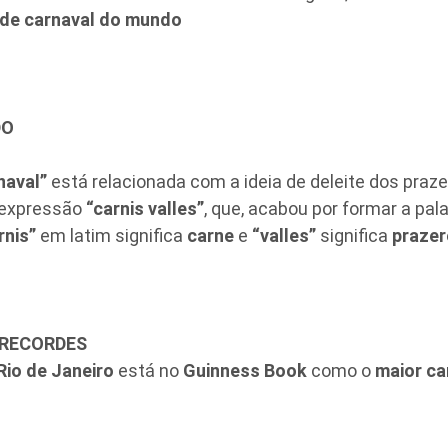
 de carnaval do mundo
DO
naval”
está relacionada com a ideia de deleite dos praz
 expressão
“carnis valles”
, que, acabou por formar a pal
rnis”
em latim significa
carne
e
“valles”
significa
prazer
 RECORDES
Rio de Janeiro
está no
Guinness Book
como o
maior ca