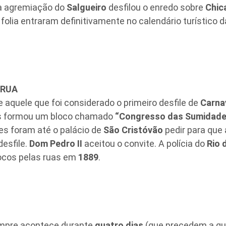
a agremiação do
Salgueiro
desfilou o enredo sobre
Chica
 folia entraram definitivamente no calendário turístico 
 RUA
 aquele que foi considerado o primeiro desfile de
Carna
is formou um bloco chamado
“Congresso das Sumidade
es foram até o palácio de
São Cristóvão
pedir para que a
esfile.
Dom Pedro II
aceitou o convite. A polícia do
Rio 
locos pelas ruas em
1889
.
pre acontece durante
quatro dias
(que precedem a qua