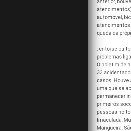
anterior, hou
atendimentos)
automóvel, bic
atendimentos 
queda da própr
, entorse ou to
problemas liga
O boletim de 
33 acidentado
casos. Houve 
uma que se ac
permanecer in
primeiros soco
pessoas no tot
Imaculada, Mat
Mangueira, Sã