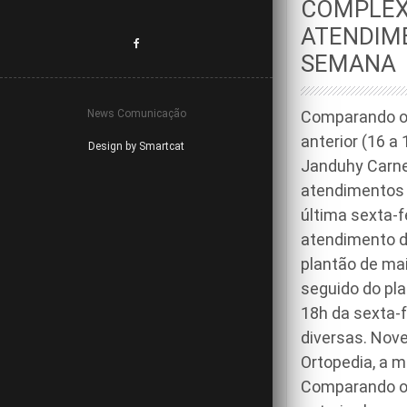
COMPLEX
ATENDIME
SEMANA
News Comunicação
Comparando os
anterior (16 a
Design by Smartcat
Janduhy Carne
atendimentos 
última sexta-f
atendimento d
plantão de ma
seguido do pl
18h da sexta-f
diversas. Nove
Ortopedia, a m
Comparando os