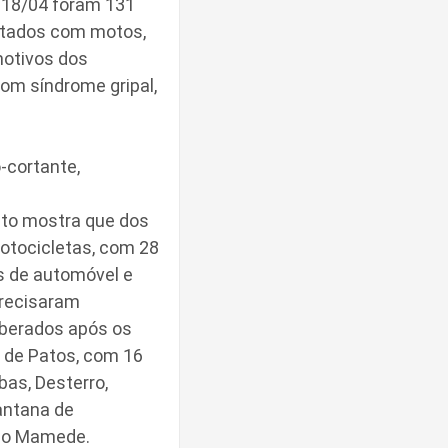
 18/04 foram 131
ntados com motos,
motivos dos
om síndrome gripal,
o-cortante,
ito mostra que dos
otocicletas, com 28
s de automóvel e
precisaram
iberados após os
e de Patos, com 16
as, Desterro,
Santana de
São Mamede.