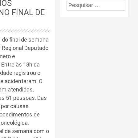
NOS
Pesquisar
NO FINAL DE
por:
 do final de semana
r Regional Deputado
mero e
 Entre às 18h da
idade registrou o
se acidentaram. O
am atendidas,
as 51 pessoas. Das
s por causas
procedimentos de
 oncológica.
nal de semana com o