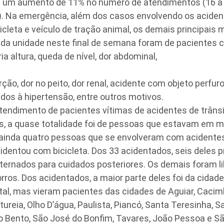
ve um aumento de 11% no número de atendimentos (16 a
. Na emergência, além dos casos envolvendo os acide
icleta e veículo de tração animal, os demais principais 
da unidade neste final de semana foram de pacientes c
ia altura, queda de nível, dor abdominal,
rção, dor no peito, dor renal, acidente com objeto perfur
dos à hipertensão, entre outros motivos.
atendimento de pacientes vítimas de acidentes de trâns
s, a quase totalidade foi de pessoas que estavam em m
ainda quatro pessoas que se envolveram com acidente
identou com bicicleta. Dos 33 acidentados, seis deles 
ternados para cuidados posteriores. Os demais foram l
rros. Dos acidentados, a maior parte deles foi da cidad
al, mas vieram pacientes das cidades de Aguiar, Cacimb
ureia, Olho D’água, Paulista, Piancó, Santa Teresinha, 
o Bento, São José do Bonfim, Tavares, João Pessoa e 