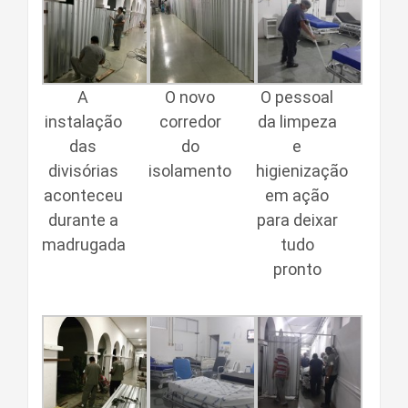
A
O novo
O pessoal
instalação
corredor
da limpeza
das
do
e
divisórias
isolamento
higienização
aconteceu
em ação
durante a
para deixar
madrugada
tudo
pronto