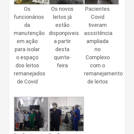
Os
Os novos
Pacientes
funcionários
leitos já
Covid
da
estão
tiveram
manutenção
disponpiveis
asssitência
em ação
a partir
ampliada
para isolar
desta
no
o espaço
quinta-
Complexo
dos leitos
feira
com o
remanejados
remanejamento
de Covid
de leitos