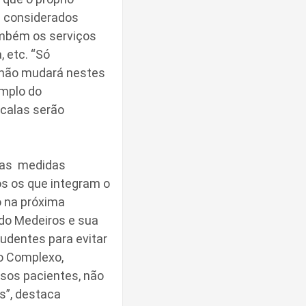
s considerados
ambém os serviços
, etc. “Só
 não mudará nestes
emplo do
scalas serão
 das medidas
s os que integram o
 na próxima
ldo Medeiros e sua
udentes para evitar
o Complexo,
ssos pacientes, não
s”, destaca