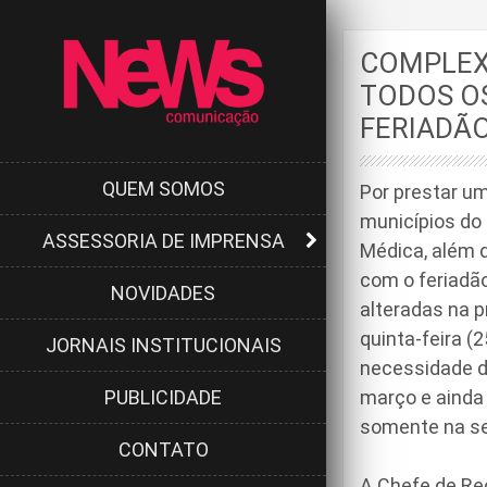
COMPLEX
TODOS O
FERIADÃ
QUEM SOMOS
Por prestar um
municípios do 
ASSESSORIA DE IMPRENSA
Médica, além 
com o feriadão
NOVIDADES
alteradas na 
quinta-feira (
JORNAIS INSTITUCIONAIS
necessidade d
PUBLICIDADE
março e ainda 
somente na sex
CONTATO
A Chefe de Rec