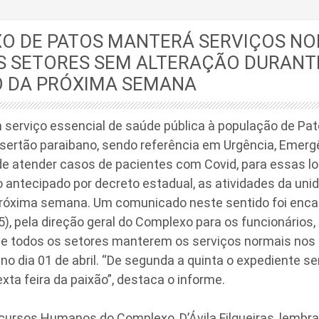
O DE PATOS MANTERÁ SERVIÇOS NO
S SETORES SEM ALTERAÇÃO DURANT
O DA PRÓXIMA SEMANA
 serviço essencial de saúde pública à população de Pat
sertão paraibano, sendo referência em Urgência, Emergê
de atender casos de pacientes com Covid, para essas 
 antecipado por decreto estadual, as atividades da uni
próxima semana. Um comunicado neste sentido foi enc
25), pela direção geral do Complexo para os funcionários,
e todos os setores manterem os serviços normais nos d
no dia 01 de abril. “De segunda a quinta o expediente se
ta feira da paixão”, destaca o informe.
ursos Humanos do Complexo, D’Ávila Filgueiras, lembra 