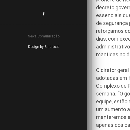
decreto gover
essenciais qu
de segurança p
reforçamos co
News Comunicação
dias, com exce
administrativo
Design by Smartcat
mantidas no di
O diretor gera
adotadas em f
Complexo de P
semana. “O gov
equipe, estão 
um aumento ai
manteremos a 
apenas dos ca