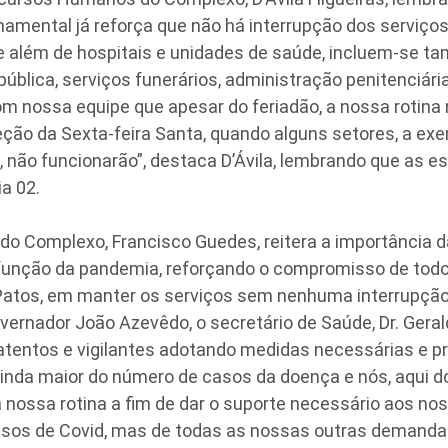
namental já reforça que não há interrupção dos serviço
e além de hospitais e unidades de saúde, incluem-se t
ública, serviços funerários, administração penitenciária
m nossa equipe que apesar do feriadão, a nossa rotina
ção da Sexta-feira Santa, quando alguns setores, a ex
, não funcionarão”, destaca D’Ávila, lembrando que as e
a 02.
l do Complexo, Francisco Guedes, reitera a importância
unção da pandemia, reforçando o compromisso de todo
atos, em manter os serviços sem nenhuma interrupção
ernador João Azevêdo, o secretário de Saúde, Dr. Gera
atentos e vigilantes adotando medidas necessárias e pr
nda maior do número de casos da doença e nós, aqui d
nossa rotina a fim de dar o suporte necessário aos no
sos de Covid, mas de todas as nossas outras demanda