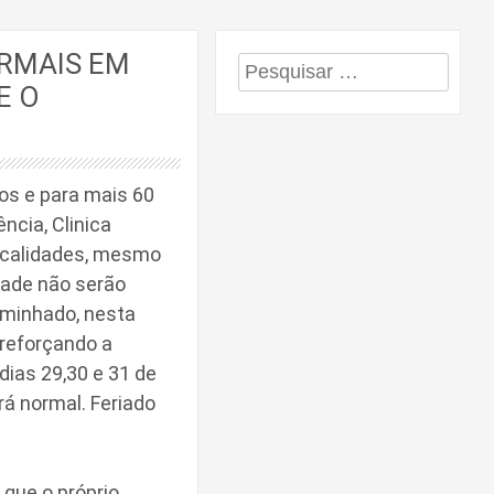
RMAIS EM
Pesquisar
E O
por:
os e para mais 60
ncia, Clinica
localidades, mesmo
dade não serão
aminhado, nesta
 reforçando a
ias 29,30 e 31 de
rá normal. Feriado
que o próprio