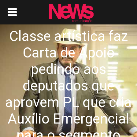
Classe artística faz
Carta de Apoio
pedindo aos
deputados que
aprovem PL que cria
Auxílio Emergencial
para o segmento