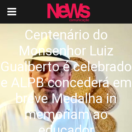
Centenário do
Monsenhor Luiz
Gualberto é celebrado
e ALPB concederá em
breve Medalha in
memoriam ao
educador