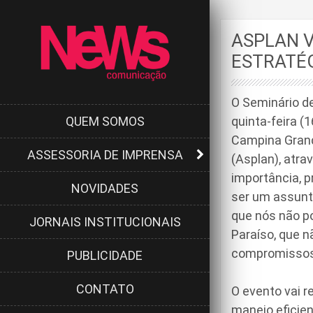
ASPLAN V
ESTRATÉ
O Seminário de
QUEM SOMOS
quinta-feira (
Campina Grand
ASSESSORIA DE IMPRENSA
(Asplan), atr
importância, p
NOVIDADES
ser um assunt
que nós não po
JORNAIS INSTITUCIONAIS
Paraíso, que 
compromissos 
PUBLICIDADE
CONTATO
O evento vai r
manejo eficie