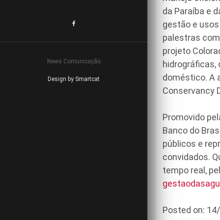
da Paraíba e d
gestão e usos 
palestras com
projeto Color
News Comunicação
hidrográficas, 
doméstico. A a
Design by Smartcat
Conservancy Di
Promovido pela
Banco do Brasi
públicos e rep
convidados. Q
tempo real, pe
gestaodasagua
Posted on: 1