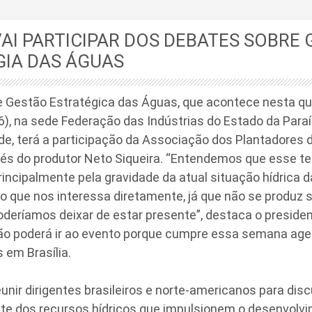
AI PARTICIPAR DOS DEBATES SOBRE
GIA DAS ÁGUAS
 Gestão Estratégica das Águas, que acontece nesta qua
16), na sede Federação das Indústrias do Estado da Paraí
e, terá a participação da Associação dos Plantadores 
avés do produtor Neto Siqueira. “Entendemos que esse 
rincipalmente pela gravidade da atual situação hídrica d
o que nos interessa diretamente, já que não se produz 
deríamos deixar de estar presente”, destaca o presiden
não poderá ir ao evento porque cumpre essa semana ag
em Brasília.
eunir dirigentes brasileiros e norte-americanos para disc
nte dos recursos hídricos que impulsionem o desenvolv