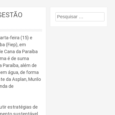
 GESTÃO
Pesquisar
por:
rta-feira (15) e
ba (Fiep), em
de Cana da Paraíba
tema é de suma
a Paraíba, além de
sem água, de forma
te da Asplan, Murilo
enda de
utir estratégias de
imento sustentável