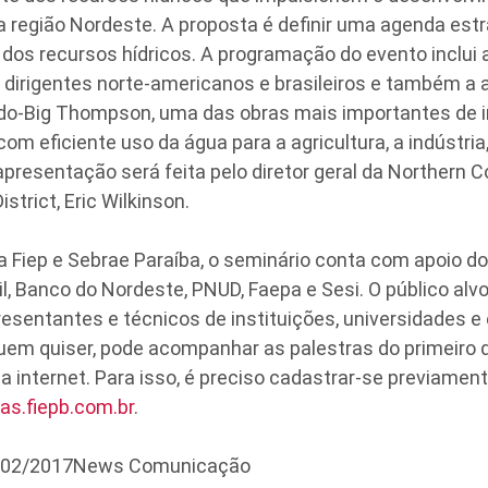
a região Nordeste. A proposta é definir uma agenda estr
dos recursos hídricos. A programação do evento inclui a
 dirigentes norte-americanos e brasileiros e também a
ado-Big Thompson, uma das obras mais importantes de 
com eficiente uso da água para a agricultura, a indústria
presentação será feita pelo diretor geral da Northern 
strict, Eric Wilkinson.
 Fiep e Sebrae Paraíba, o seminário conta com apoio d
l, Banco do Nordeste, PNUD, Faepa e Sesi. O público alv
resentantes e técnicos de instituições, universidades 
uem quiser, pode acompanhar as palestras do primeiro d
la internet. Para isso, é preciso cadastrar-se previament
s.fiepb.com.br
.
4/02/2017News Comunicação