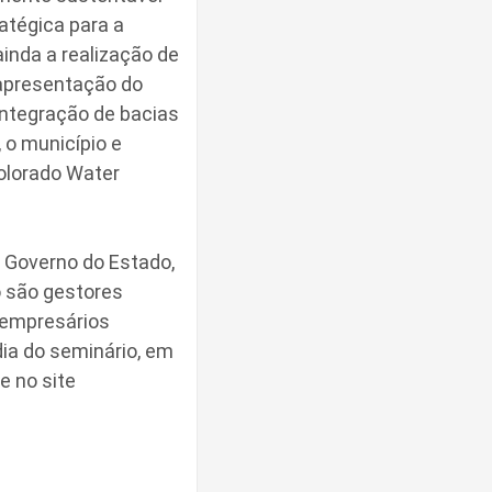
atégica para a
inda a realização de
 apresentação do
integração de bacias
, o município e
Colorado Water
o Governo do Estado,
o são gestores
e empresários
ia do seminário, em
e no site