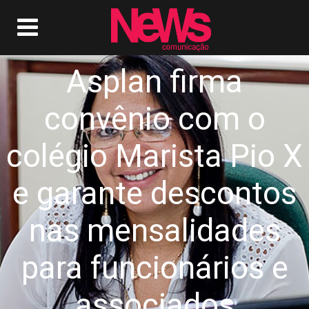
Asplan firma
convênio com o
colégio Marista Pio X
e garante descontos
nas mensalidades
para funcionários e
associados